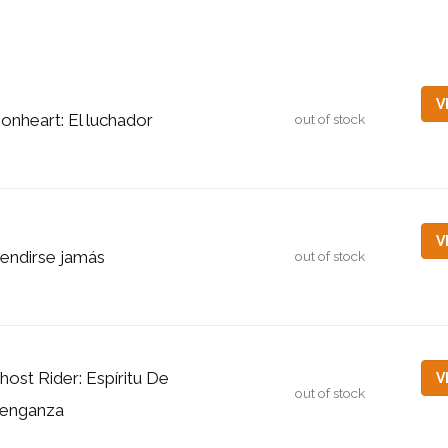
V
ionheart: El luchador
out of stock
V
endirse jamás
out of stock
host Rider: Espíritu De
V
out of stock
enganza