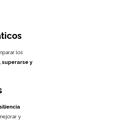
ticos
mparar los
, superarse y
s
siliencia
mejorar y