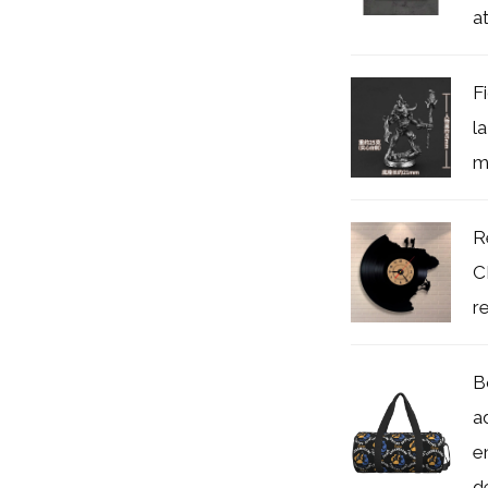
at
F
la
m
R
C
r
B
a
e
de