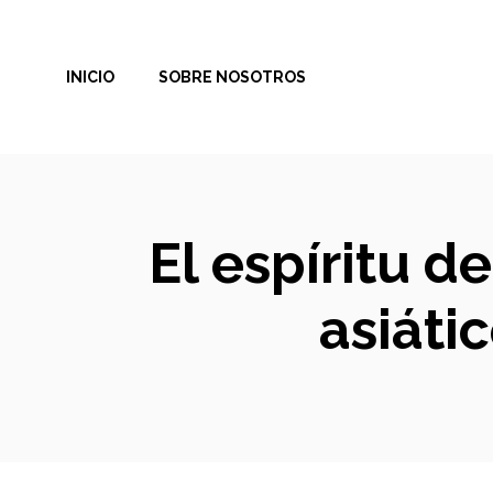
Saltar
al
INICIO
SOBRE NOSOTROS
contenido
El espíritu d
asiáti