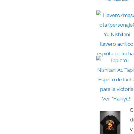
C
d
y