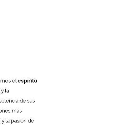
remos el
espíritu
 y la
celencia de sus
ciones más
o
y la pasión de