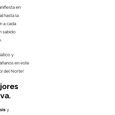
nifiesta en
l hasta la
an a cada
n sabido
.
iático y
áñanos en este
bi del Norte!
jores
va.
sis
y