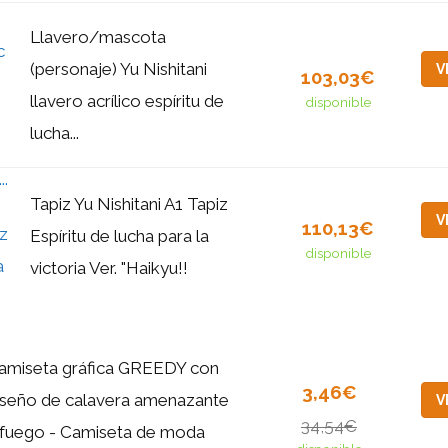
Llavero/mascota
(personaje) Yu Nishitani
V
103,03€
llavero acrílico espíritu de
disponible
lucha...
Tapiz Yu Nishitani A1 Tapiz
V
110,13€
Espíritu de lucha para la
disponible
victoria Ver. "Haikyu!!
amiseta gráfica GREEDY con
3,46€
iseño de calavera amenazante
V
34,54€
 fuego - Camiseta de moda