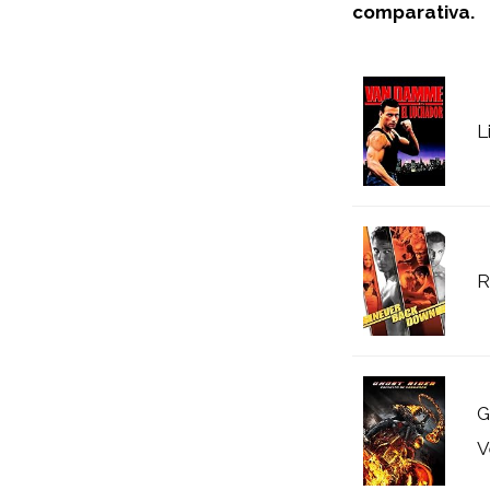
comparativa.
L
R
G
V