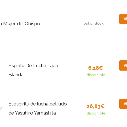
V
a Mujer del Obispo
out of stock
Espíritu De Lucha Tapa
V
6,18€
Blanda
disponible
El espíritu de lucha del judo
V
26,83€
de Yasuhiro Yamashita
disponible