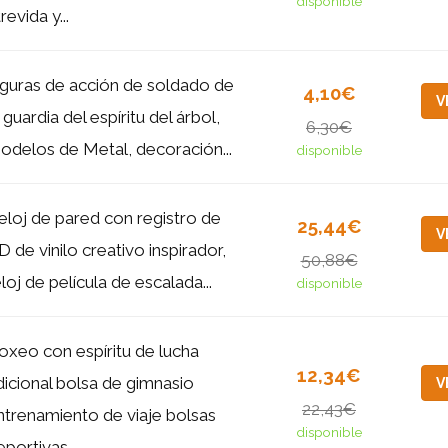
disponible
revida y...
iguras de acción de soldado de
4,10€
V
 guardia del espíritu del árbol,
6,30€
odelos de Metal, decoración...
disponible
eloj de pared con registro de
25,44€
V
D de vinilo creativo inspirador,
50,88€
eloj de película de escalada...
disponible
oxeo con espíritu de lucha
12,34€
dicional bolsa de gimnasio
V
22,43€
ntrenamiento de viaje bolsas
disponible
portivas...