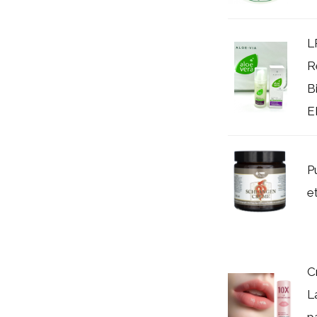
L
R
B
E
P
e
C
L