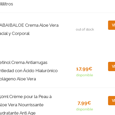
lilitros
ABAIBALOE Crema Aloe Vera
V
out of stock
acial y Corporal
etinol Crema Antiarrugas
V
17,99€
ntiedad con Ácido Hialurónico
disponible
olágeno Aloe Vera
50ml Crème pour la Peau à
V
7,99€
'Aloe Vera Nourrissante
disponible
ydratante Anti Age