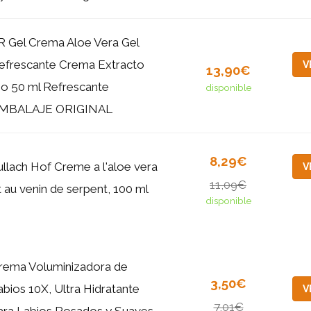
R Gel Crema Aloe Vera Gel
efrescante Crema Extracto
V
13,90€
io 50 ml Refrescante
disponible
MBALAJE ORIGINAL
8,29€
ullach Hof Creme a l'aloe vera
V
11,09€
t au venin de serpent, 100 ml
disponible
rema Voluminizadora de
3,50€
abios 10X, Ultra Hidratante
V
7,01€