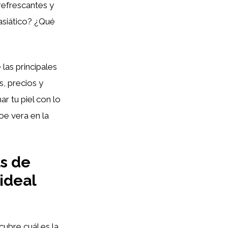
refrescantes y
asiático? ¿Qué
 las principales
s, precios y
r tu piel con lo
oe vera en la
as de
 ideal
ubre cuál es la