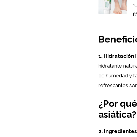
r
f
Benefici
1. Hidratación 
hidratante natur
de humedad y fa
refrescantes son 
¿Por qué
asiática?
2. Ingredientes