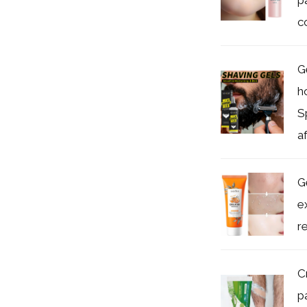
p
c
G
h
S
af
G
e
re
C
p