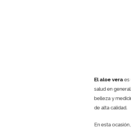
El aloe vera
es 
salud en general.
belleza y medici
de alta calidad.
En esta ocasión