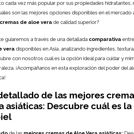
to cada vez más popular por sus propiedades hidratantes, 
uáles son las mejores opciones disponibles en el mercado 
cremas de aloe vera
de calidad superior?
 te guiaremos a través de una detallada
comparativa
entre
e vera
disponibles en Asia, analizando ingredientes, textura
ubre con nosotros cuál es la opción ideal para cuidar y mima
raleza. ¡Acompáñanos en esta exploración del poder del al
ca!
 detallado de las mejores crem
a asiáticas: Descubre cuál es la
iel
lado
de las
mejores cremas de Aloe Vera asiáticas:
Desc