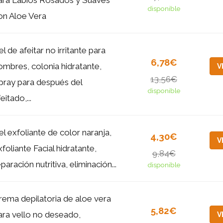
ara Labios Rosados y Suaves
disponible
on Aloe Vera
el de afeitar no irritante para
6,78€
ombres, colonia hidratante,
V
13,56€
pray para después del
disponible
eitado,...
el exfoliante de color naranja,
4,30€
V
xfoliante Facial hidratante,
9,84€
paración nutritiva, eliminación...
disponible
rema depilatoria de aloe vera
5,82€
ara vello no deseado,
V