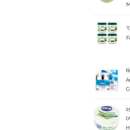
Mi
T
F
R
A
C
1
l
H