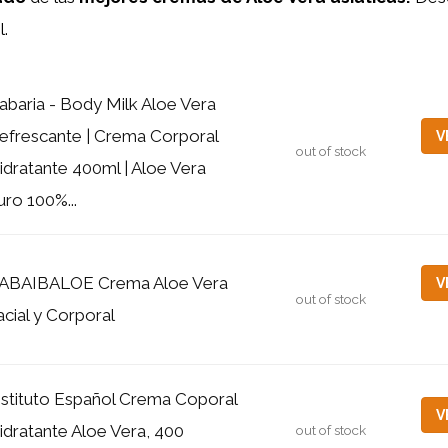
l.
abaria - Body Milk Aloe Vera
efrescante | Crema Corporal
V
out of stock
idratante 400ml | Aloe Vera
uro 100%...
ABAIBALOE Crema Aloe Vera
V
out of stock
acial y Corporal
nstituto Español Crema Coporal
V
idratante Aloe Vera, 400
out of stock