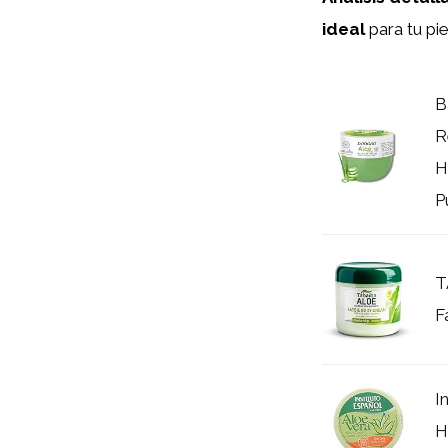
ideal
para tu pie
B
R
H
P
T
F
I
H