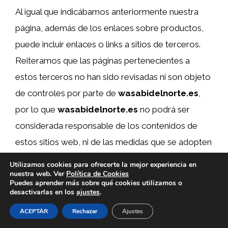
Al igual que indicábamos anteriormente nuestra
página, además de los enlaces sobre productos,
puede incluir enlaces o links a sitios de terceros.
Reiteramos que las páginas pertenecientes a
estos terceros no han sido revisadas ni son objeto
de controles por parte de
wasabidelnorte.es
,
por lo que
wasabidelnorte.es
no podrá ser
considerada responsable de los contenidos de
estos sitios web, ni de las medidas que se adopten
relativas a su privacidad o al tratamiento de sus
Utilizamos cookies para ofrecerte la mejor experiencia en
nuestra web. Ver
Política de Cookies
datos de carácter personal u otros que pudieran
Puedes aprender más sobre qué cookies utilizamos o
derivarse.
desactivarlas en los
ajustes
.
ACEPTAR
Rechazar
Ajustes
wasabidelnorte.es
recomienda la lectura