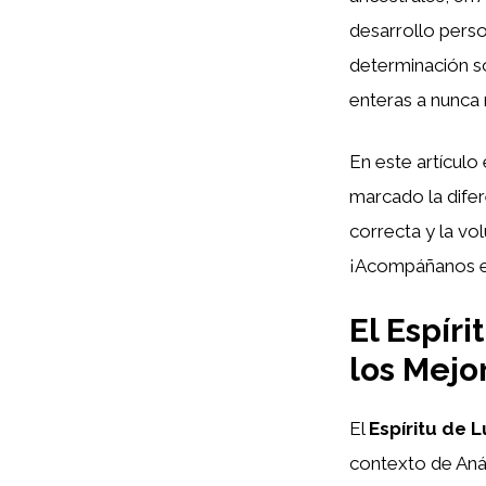
desarrollo person
determinación so
enteras a nunca 
En este artícul
marcado la difer
correcta y la vo
¡Acompáñanos en 
El Espír
los Mejo
El
Espíritu de 
contexto de Anál