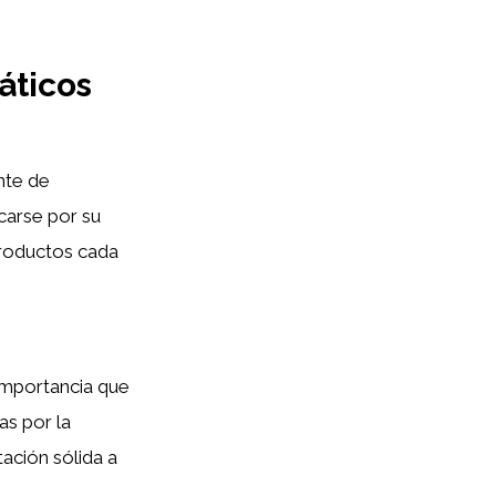
áticos
nte de
carse por su
productos cada
 importancia que
as por la
tación sólida a