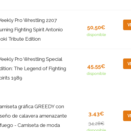
eekly Pro Wrestling 2207
V
50,50€
urning Fighting Spirit Antonio
disponible
noki Tribute Edition
eekly Pro Wrestling Special
V
45,55€
dition: The Legend of Fighting
disponible
pirits 1989
amiseta gráfica GREEDY con
3,43€
iseño de calavera amenazante
V
34,28€
 fuego - Camiseta de moda
disponible