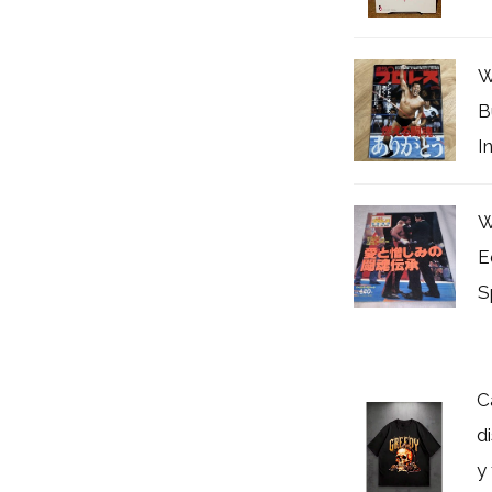
W
B
I
W
E
S
C
d
y