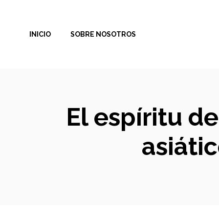
Saltar
al
INICIO
SOBRE NOSOTROS
contenido
El espíritu d
asiáti