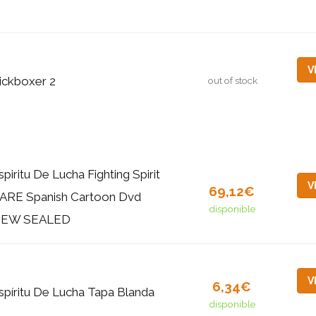
V
ickboxer 2
out of stock
spiritu De Lucha Fighting Spirit
V
69,12€
ARE Spanish Cartoon Dvd
disponible
EW SEALED
V
6,34€
spíritu De Lucha Tapa Blanda
disponible