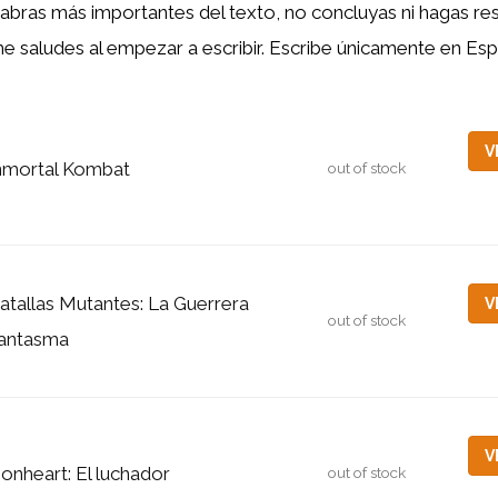
labras más importantes del texto, no concluyas ni hagas res
me saludes al empezar a escribir. Escribe únicamente en Es
V
nmortal Kombat
out of stock
atallas Mutantes: La Guerrera
V
out of stock
antasma
V
ionheart: El luchador
out of stock