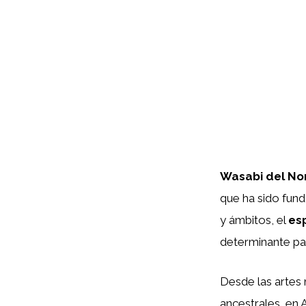
Wasabi del No
que ha sido funda
y ámbitos, el
esp
determinante pa
Desde las artes 
ancestrales, en A