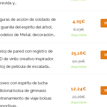
revida y...
iguras de acción de soldado de
4,05€
V
 guardia del espíritu del árbol,
6,23€
odelos de Metal, decoración...
disponible
eloj de pared con registro de
25,16€
V
D de vinilo creativo inspirador,
50,31€
eloj de película de escalada...
disponible
oxeo con espíritu de lucha
12,24€
dicional bolsa de gimnasio
V
22,26€
ntrenamiento de viaje bolsas
disponible
portivas...