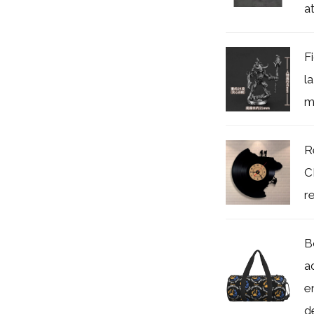
at
F
la
m
R
C
r
B
a
e
de