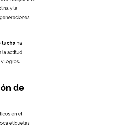
lina y la
a generaciones
e lucha
ha
 la actitud
y logros.
ión de
ticos en el
loca etiquetas