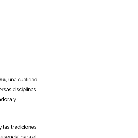
cha
, una cualidad
ersas disciplinas
adora y
 las tradiciones
sencial para el