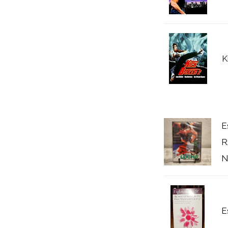
K
E
R
N
E