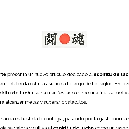
rte
presenta un nuevo artículo dedicado al
espíritu de lu
mental en la cultura asiática a lo largo de los siglos. En div
íritu de lucha
se ha manifestado como una fuerza motiv
ra alcanzar metas y superar obstáculos.
marciales hasta la tecnología, pasando por la gastronomía y
sia se valora y cultiva el
espíritu de lucha
como un rasgo e