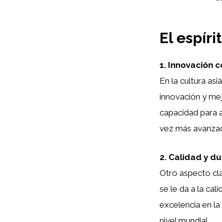
El espíri
1. Innovación 
En la cultura asiá
innovación y mej
capacidad para 
vez más avanzad
2. Calidad y d
Otro aspecto cl
se le da a la cal
excelencia en la
nivel mundial.