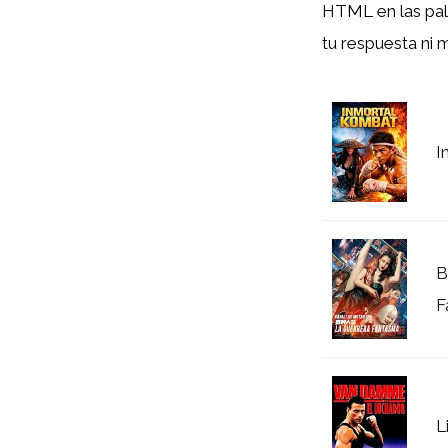
HTML
en las pa
tu respuesta ni 
I
B
F
L