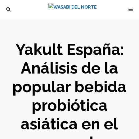
Saltar
M
al
contenido
Yakult España:
Análisis de la
popular bebida
probiótica
asiática en el