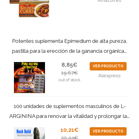
Amazon.es
Potentes suplementa Epimedium de alta pureza,
pastilla para la erección de la ganancia orgánica...
8,85€
VER PRODUCTO
19,67€
Aliexpress
out of stock
100 unidades de suplementos masculinos de L-
ARGININA para renovar la vitalidad y prolongar la...
10,21€
VER PRODUCTO
20,44€