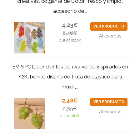
creativas, colgante de Color fresco y limpio,
accesorio de...
4,23€
VER PRODUCTO
8,46€
Aliexpress
out of stock
EVISPOL-pendientes de uva verde inspirados en
Y2K, bonito diseño de fruta de plástico para
mujer,...
2,48€
VER PRODUCTO
2,59€
Aliexpress
disponible