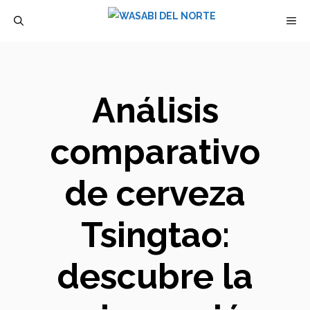
Saltar
M
al
contenido
Análisis
comparativo
de cerveza
Tsingtao:
descubre la