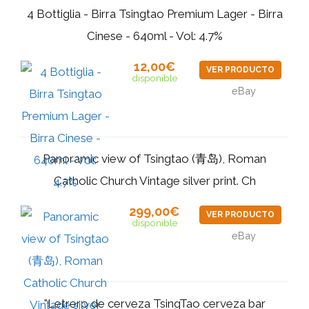
4 Bottiglia - Birra Tsingtao Premium Lager - Birra
Cinese - 640ml - Vol: 4.7%
12,00€
VER PRODUCTO
disponible
eBay
Panoramic view of Tsingtao (青岛), Roman
Catholic Church Vintage silver print. Ch
299,00€
VER PRODUCTO
disponible
eBay
"Letrero de cerveza TsingTao cerveza bar