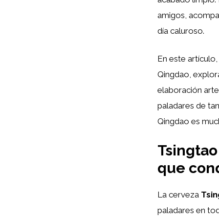
amigos, acompañ
día caluroso.
En este artículo,
Qingdao, explo
elaboración arte
paladares de ta
Qingdao es mucho
Tsingtao
que conq
La cerveza
Tsi
paladares en to