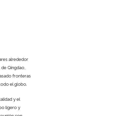
ares alrededor
ra de Qingdao,
pasado fronteras
todo el globo.
lidad y el
po ligero y
 reunión con