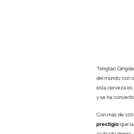
Tsingtao Qingda
del mundo con 
esta cerveza es 
y se ha converti
Con más de 100 a
prestigio
que la
acabado limpio. 