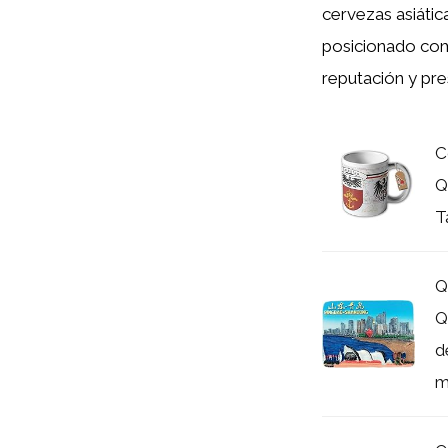
cervezas asiáti
posicionado com
reputación y pres
C
Q
T
Q
Q
d
m