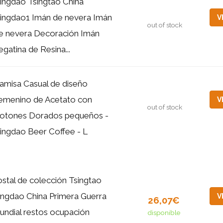
ingdao Tsingtao China
ingdao1 Imán de nevera Imán
V
out of stock
e nevera Decoración Imán
egatina de Resina...
amisa Casual de diseño
emenino de Acetato con
V
out of stock
otones Dorados pequeños -
ingdao Beer Coffee - L
stal de colección Tsingtao
ingdao China Primera Guerra
V
26,07€
undial restos ocupación
disponible