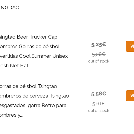
INGDAO
singtao Beer Trucker Cap
5,25€
ombres Gorras de béisbol
V
5,28€
ivertidas Cool Summer Unisex
out of stock
esh Net Hat
orras de béisbol Tsingtao,
5,58€
ombreros de cerveza Tsingtao
V
5,61€
esgastados, gorra Retro para
out of stock
ombres y...