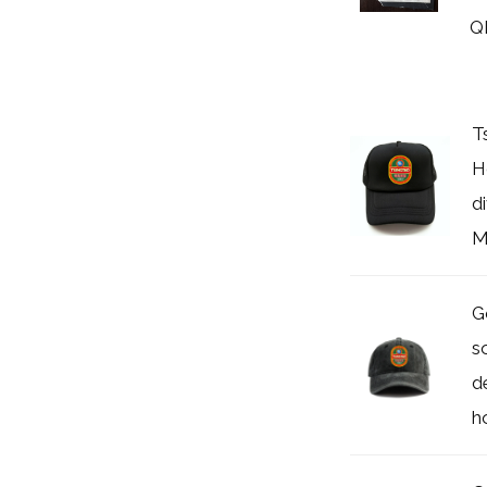
Q
T
H
d
M
G
s
d
h