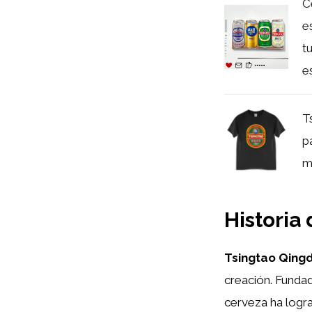
C
e
t
e
T
p
m
Historia
Tsingtao Qing
creación. Funda
cerveza ha logr