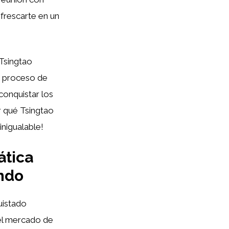
frescarte en un
 Tsingtao
u proceso de
conquistar los
r qué Tsingtao
nigualable!
ática
ndo
uistado
del mercado de