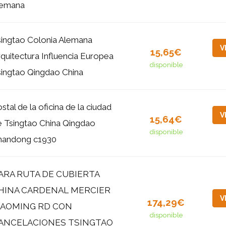
lemana
singtao Colonia Alemana
V
15,65€
quitectura Influencia Europea
disponible
singtao Qingdao China
stal de la oficina de la ciudad
V
15,64€
e Tsingtao China Qingdao
disponible
handong c1930
ARA RUTA DE CUBIERTA
HINA CARDENAL MERCIER
V
174,29€
AOMING RD CON
disponible
ANCELACIONES TSINGTAO