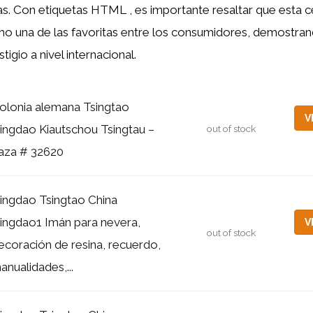
cas. Con etiquetas HTML
, es importante resaltar que esta 
o una de las favoritas entre los consumidores, demostran
tigio a nivel internacional.
olonia alemana Tsingtao
V
ingdao Kiautschou Tsingtau –
out of stock
aza # 32620
ingdao Tsingtao China
ingdao1 Imán para nevera,
V
out of stock
ecoración de resina, recuerdo,
anualidades,...