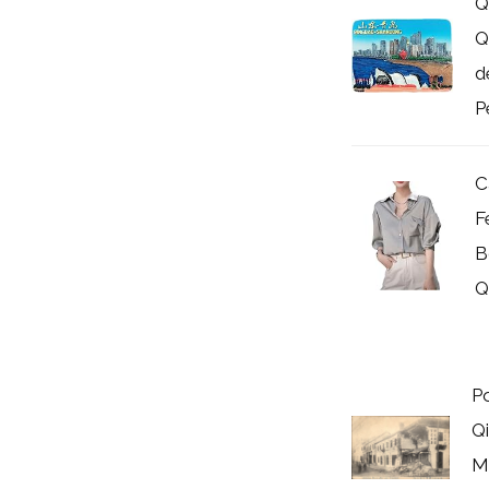
Q
Q
d
P
C
F
B
Q
Po
Q
M