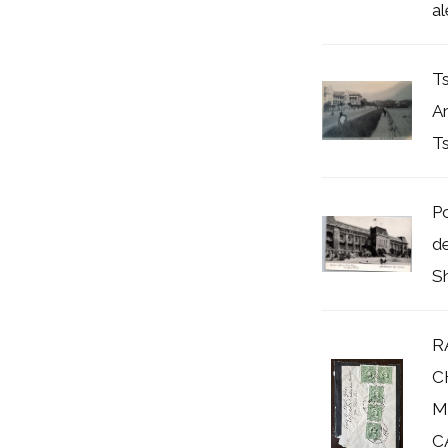
a
T
Ar
T
Po
d
S
R
C
M
C