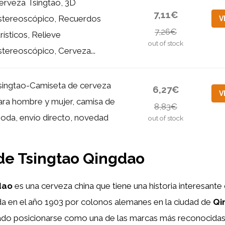
erveza Tsingtao, 3D
7,11€
stereoscópico, Recuerdos
V
7,26€
urísticos, Relieve
out of stock
stereoscópico, Cerveza...
singtao-Camiseta de cerveza
6,27€
V
ara hombre y mujer, camisa de
8,83€
oda, envío directo, novedad
out of stock
 de Tsingtao Qingdao
dao
es una cerveza china que tiene una historia interesante
da en el año 1903 por colonos alemanes en la ciudad de
Qi
ado posicionarse como una de las marcas más reconocidas a