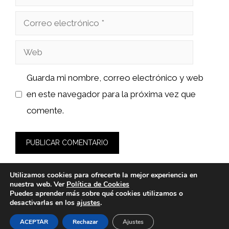
Correo
electrónico
Web
Guarda mi nombre, correo electrónico y web
en este navegador para la próxima vez que
comente.
Utilizamos cookies para ofrecerte la mejor experiencia en
nuestra web. Ver
Política de Cookies
Puedes aprender más sobre qué cookies utilizamos o
desactivarlas en los
ajustes
.
© 2026 wasabidelnorte.es -
Política de Privacidad y Aviso
Legal
-
Política de cookies
ACEPTAR
Rechazar
Ajustes