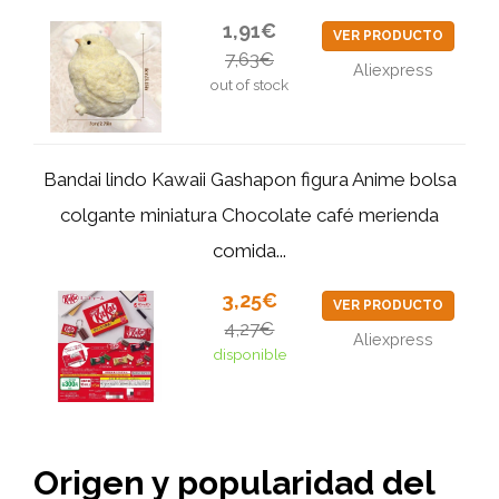
1,91€
VER PRODUCTO
7,63€
Aliexpress
out of stock
Bandai lindo Kawaii Gashapon figura Anime bolsa
colgante miniatura Chocolate café merienda
comida...
3,25€
VER PRODUCTO
4,27€
Aliexpress
disponible
Origen y popularidad del