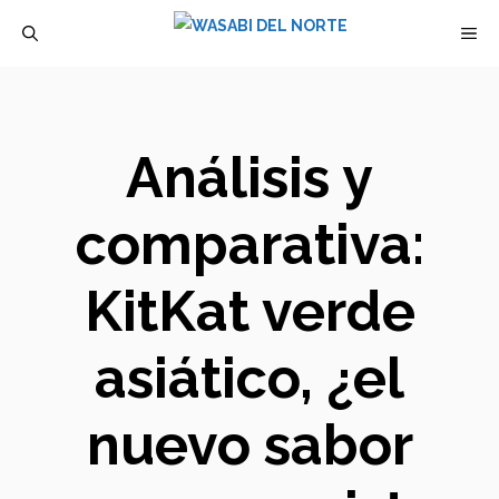
Saltar
M
al
contenido
Análisis y
comparativa:
KitKat verde
asiático, ¿el
nuevo sabor