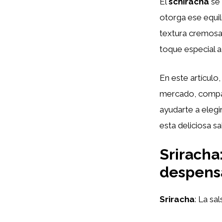
El
schiracha
se 
otorga ese equili
textura cremosa 
toque especial a 
En este artículo
mercado, compara
ayudarte a elegi
esta deliciosa s
Sriracha
despens
Sriracha
: La sa