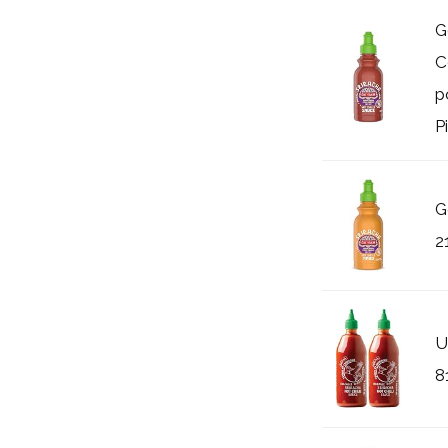
G
C
p
P
G
2
U
8