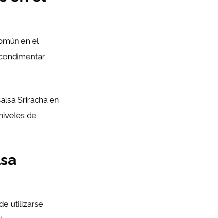
común en el
a condimentar
salsa Sriracha en
niveles de
lsa
e utilizarse