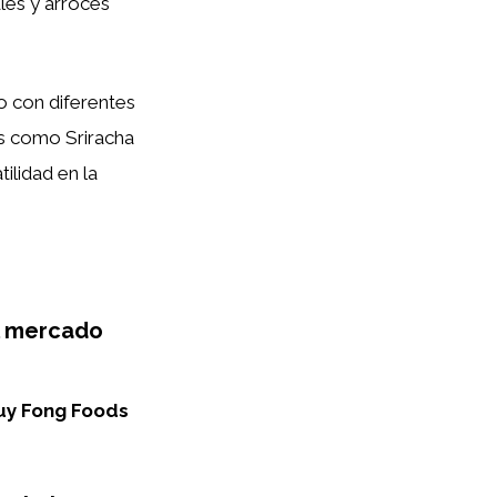
les y arroces
o con diferentes
es como Sriracha
ilidad en la
el mercado
uy Fong Foods