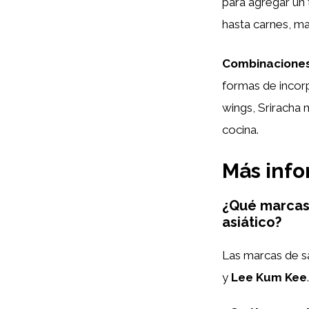
para agregar un 
hasta carnes, mar
Combinaciones
formas de incor
wings, Sriracha 
cocina.
Más inf
¿Qué marcas 
asiático?
Las marcas de s
y
Lee Kum Kee
.