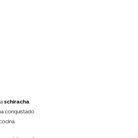
sa
schiracha
.
 ha conquistado
cocina.