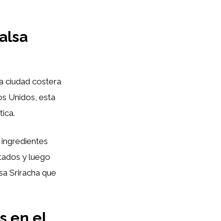
alsa
la ciudad costera
s Unidos, esta
ica.
e ingredientes
ntados y luego
lsa Sriracha que
s en el