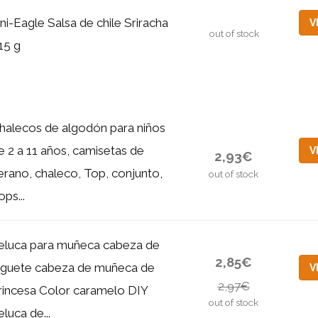
ni-Eagle Salsa de chile Sriracha
V
out of stock
15 g
halecos de algodón para niños
e 2 a 11 años, camisetas de
V
2,93€
erano, chaleco, Top, conjunto,
out of stock
ops...
eluca para muñeca cabeza de
2,85€
uguete cabeza de muñeca de
V
2,97€
rincesa Color caramelo DIY
out of stock
eluca de...