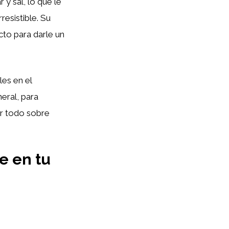
 y sal, lo que le
resistible. Su
cto para darle un
les en el
eral, para
ir todo sobre
le en tu