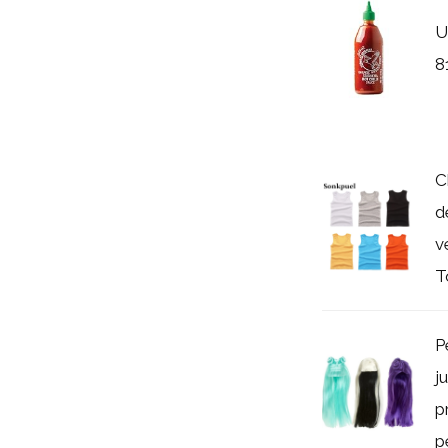
U
8
C
d
v
T
P
j
p
p