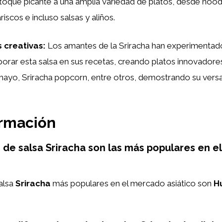
toque picante a una amplia variedad de platos, desde nood
iscos e incluso salsas y aliños.
 creativas:
Los amantes de la Sriracha han experimentad
porar esta salsa en sus recetas, creando platos innovador
mayo, Sriracha popcorn, entre otros, demostrando su versat
ormación
de salsa Sriracha son las más populares en 
alsa
Sriracha
más populares en el mercado asiático son
H