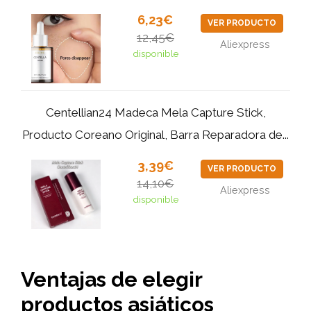
6,23€
VER PRODUCTO
12,45€
Aliexpress
disponible
Centellian24 Madeca Mela Capture Stick,
Producto Coreano Original, Barra Reparadora de...
3,39€
VER PRODUCTO
14,10€
Aliexpress
disponible
Ventajas de elegir
productos asiáticos