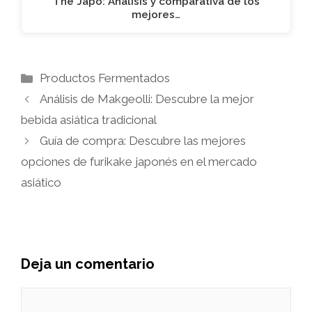
The Japo: Análisis y comparativa de los
mejores…
Categorías
Productos Fermentados
Análisis de Makgeolli: Descubre la mejor
bebida asiática tradicional
Guía de compra: Descubre las mejores
opciones de furikake japonés en el mercado
asiático
Deja un comentario
Comentario