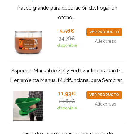
frasco grande para decoración del hogar en
otoño,...
5,56€
VER PRODUCTO
34,78€
Aliexpress
disponible
Aspersor Manual de Sal y Fertilizante para Jardín,
Herramienta Manual Multifuncional para Sembrar...
11,93€
VER PRODUCTO
23,87€
Aliexpress
disponible
Tarro de cerámica para condimentos de