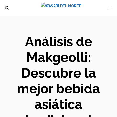
Saltar
M
al
contenido
Análisis de
Makgeolli:
Descubre la
mejor bebida
asiática