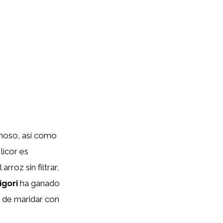
emoso, así como
licor es
rroz sin filtrar,
igori
ha ganado
a de maridar con