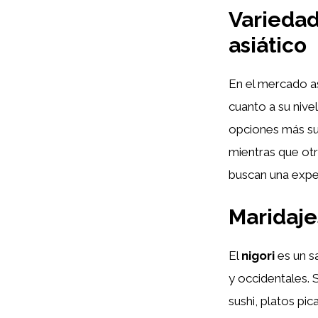
Variedad
asiático
En el mercado a
cuanto a su nive
opciones más sua
mientras que otr
buscan una exper
Maridaje
El
nigori
es un s
y occidentales.
sushi, platos pi