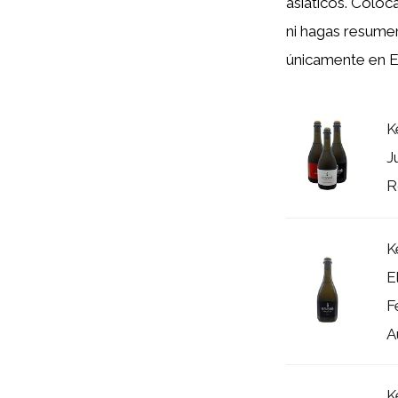
asiáticos. Colo
ni hagas resumen 
únicamente en E
K
J
R
K
E
F
A
K