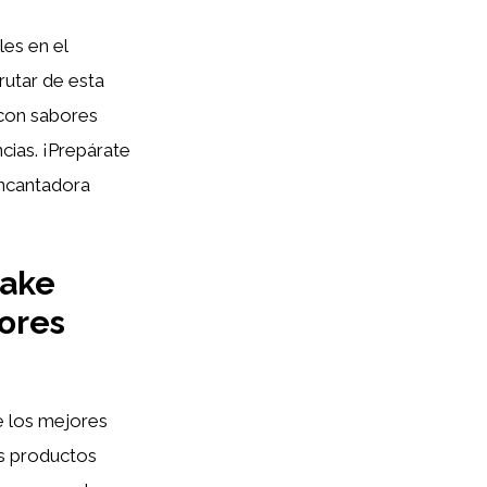
les en el
rutar de esta
 con sabores
ncias. ¡Prepárate
encantadora
sake
jores
de los mejores
es productos