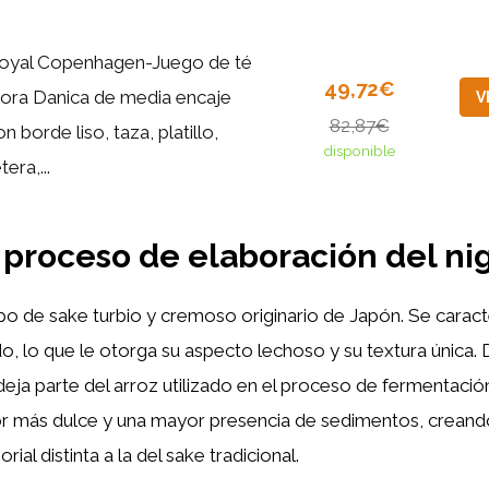
oyal Copenhagen-Juego de té
49,72€
lora Danica de media encaje
V
82,87€
n borde liso, taza, platillo,
disponible
tera,...
 proceso de elaboración del nig
ipo de sake turbio y cremoso originario de Japón. Se caract
ado, lo que le otorga su aspecto lechoso y su textura única.
deja parte del arroz utilizado en el proceso de fermentación
or más dulce y una mayor presencia de sedimentos, creand
rial distinta a la del sake tradicional.