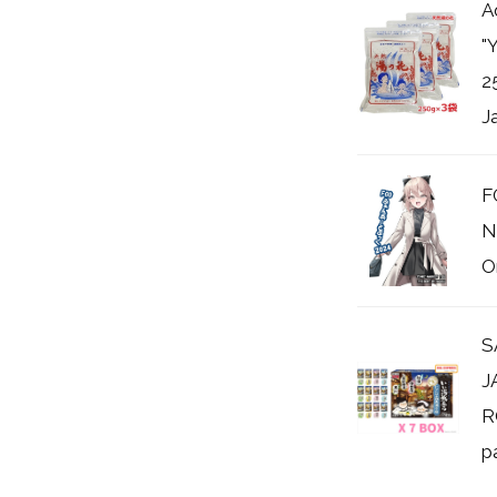
A
"
2
J
F
N
O
S
J
R
p