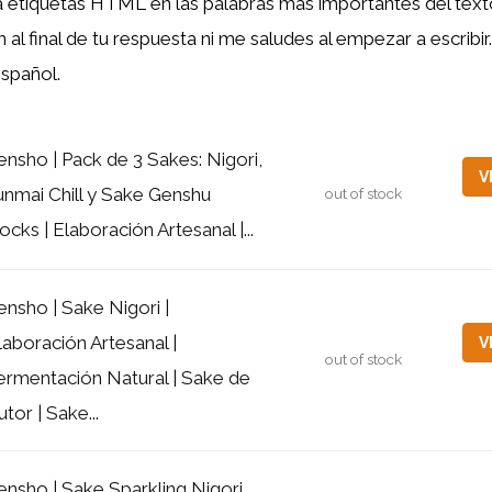
ca etiquetas HTML
en las palabras más importantes del tex
al final de tu respuesta ni me saludes al empezar a escribir
spañol.
ensho | Pack de 3 Sakes: Nigori,
V
unmai Chill y Sake Genshu
out of stock
ocks | Elaboración Artesanal |...
ensho | Sake Nigori |
laboración Artesanal |
V
out of stock
ermentación Natural | Sake de
utor | Sake...
ensho | Sake Sparkling Nigori