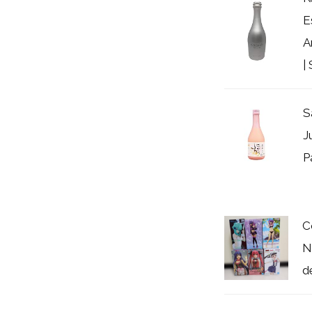
E
A
|
S
J
P
C
N
d