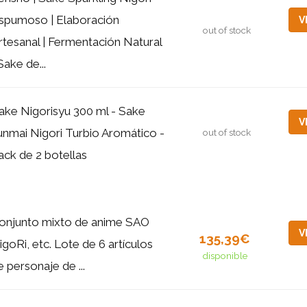
spumoso | Elaboración
V
out of stock
rtesanal | Fermentación Natural
 Sake de...
ake Nigorisyu 300 ml - Sake
V
unmai Nigori Turbio Aromático -
out of stock
ack de 2 botellas
onjunto mixto de anime SAO
V
135,39€
igoRi, etc. Lote de 6 artículos
disponible
e personaje de ...