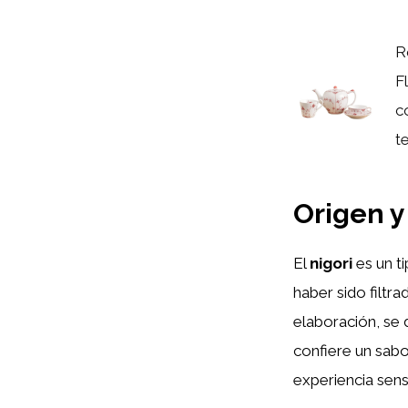
R
F
co
te
Origen y
El
nigori
es un t
haber sido filtr
elaboración, se 
confiere un sab
experiencia senso