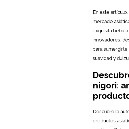
En este artículo
mercado asiático
exquisita bebid
innovadores, des
para sumergirte
suavidad y dulzu
Descubre
nigori: 
producto
Descubre la auté
productos asiáti