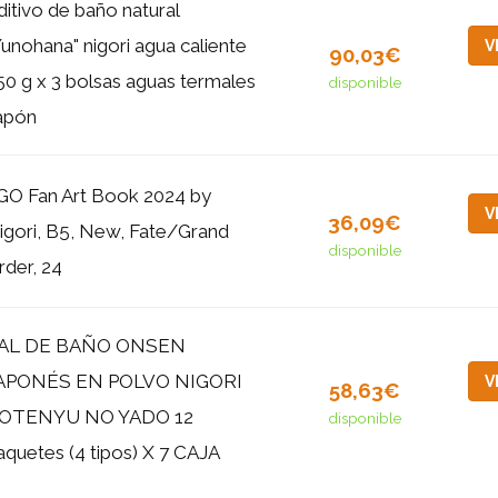
ditivo de baño natural
Yunohana" nigori agua caliente
V
90,03€
50 g x 3 bolsas aguas termales
disponible
apón
GO Fan Art Book 2024 by
V
36,09€
igori, B5, New, Fate/Grand
disponible
rder, 24
AL DE BAÑO ONSEN
APONÉS EN POLVO NIGORI
V
58,63€
OTENYU NO YADO 12
disponible
aquetes (4 tipos) X 7 CAJA