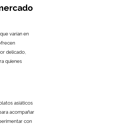
 mercado
que varían en
ofrecen
or delicado,
ra quienes
latos asiáticos
n para acompañar
xperimentar con