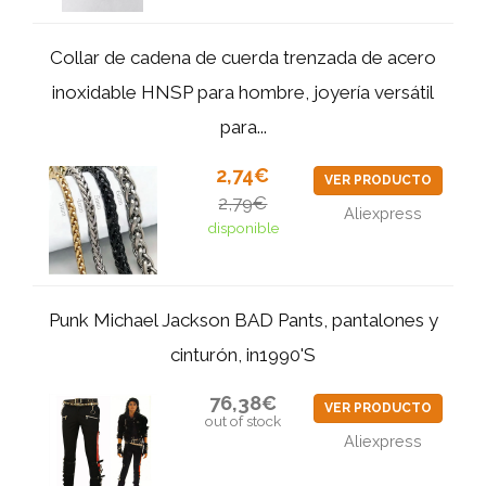
Collar de cadena de cuerda trenzada de acero
inoxidable HNSP para hombre, joyería versátil
para...
2,74€
VER PRODUCTO
2,79€
Aliexpress
disponible
Punk Michael Jackson BAD Pants, pantalones y
cinturón, in1990'S
76,38€
VER PRODUCTO
out of stock
Aliexpress