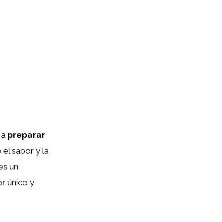
 a
preparar
el sabor y la
 es un
r único y