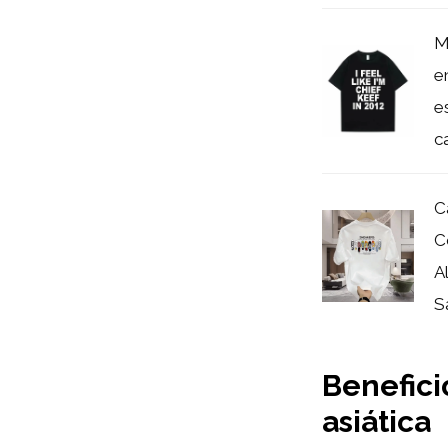
M
e
e
c
C
C
A
Sa
Beneficio
asiática