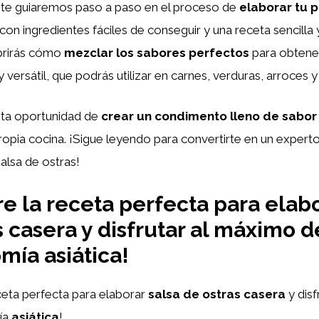
, te guiaremos paso a paso en el proceso de
elaborar tu p
 con ingredientes fáciles de conseguir y una receta sencilla 
brirás cómo
mezclar los sabores perfectos
para obtener
y versátil, que podrás utilizar en carnes, verduras, arroces 
sta oportunidad de
crear un condimento lleno de sabor 
ropia cocina. ¡Sigue leyendo para convertirte en un experto
alsa de ostras!
e la receta perfecta para elabo
s casera y disfrutar al máximo d
mía asiática!
ceta perfecta para elaborar
salsa de ostras casera
y disf
ía
asiática
!