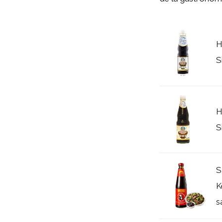
H
S
H
S
S
K
s