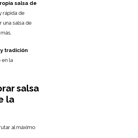
ropia salsa de
y rápida de
 una salsa de
y más.
y tradición
 en la
rar salsa
e la
rutar al máximo