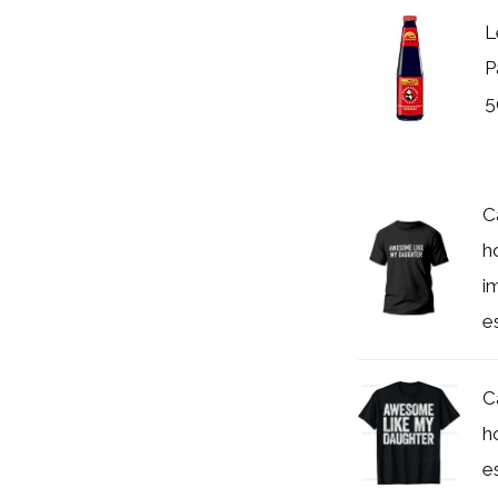
L
P
5
C
h
i
e
C
h
es