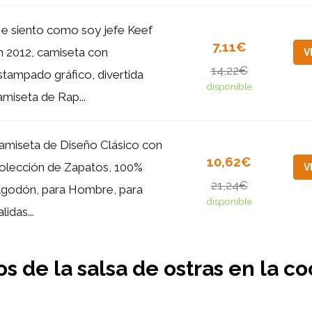
e siento como soy jefe Keef
7,11€
n 2012, camiseta con
V
14,22€
stampado gráfico, divertida
disponible
amiseta de Rap...
amiseta de Diseño Clásico con
10,62€
olección de Zapatos, 100%
V
21,24€
lgodón, para Hombre, para
disponible
lidas...
s de la salsa de ostras en la co