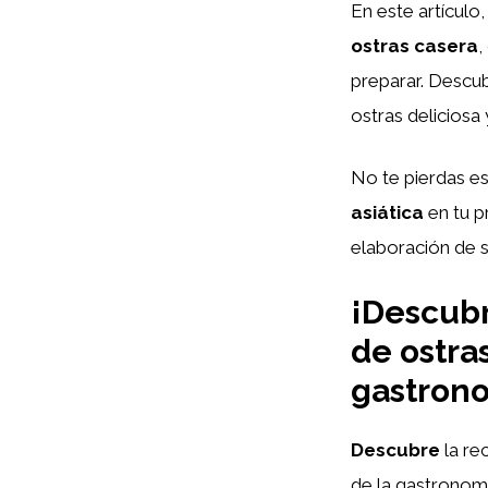
En este artículo
ostras casera
,
preparar. Descu
ostras deliciosa 
No te pierdas e
asiática
en tu p
elaboración de s
¡Descubr
de ostra
gastrono
Descubre
la re
de la gastronom