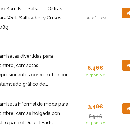
ee Kum Kee Salsa de Ostras
V
ara Wok Salteados y Guisos
out of stock
08g
amisetas divertidas para
ombre, camisetas
V
6,46€
mpresionantes como mi hija con
disponible
stampado gráfico de...
amiseta informal de moda para
3,48€
V
ombre, camisa holgada con
8,93€
tilo para el Día del Padre,...
disponible