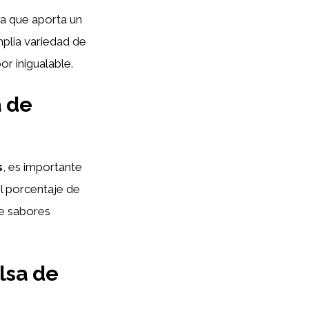
ya que aporta un
mplia variedad de
r inigualable.
a de
s
, es importante
el porcentaje de
tre sabores
lsa de