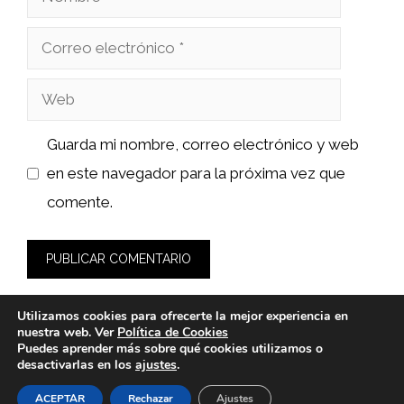
Correo
electrónico
Web
Guarda mi nombre, correo electrónico y web
en este navegador para la próxima vez que
comente.
Utilizamos cookies para ofrecerte la mejor experiencia en
nuestra web. Ver
Política de Cookies
Puedes aprender más sobre qué cookies utilizamos o
desactivarlas en los
ajustes
.
© 2026 wasabidelnorte.es -
Política de Privacidad y Aviso
Legal
-
Política de cookies
ACEPTAR
Rechazar
Ajustes