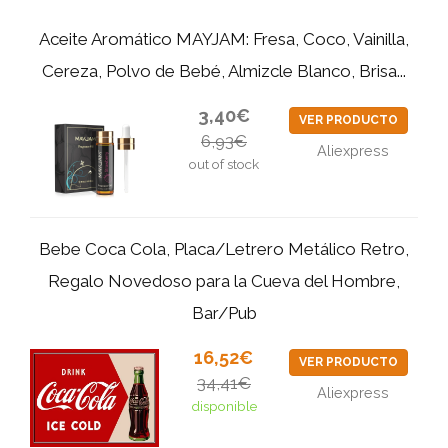
Aceite Aromático MAYJAM: Fresa, Coco, Vainilla,
Cereza, Polvo de Bebé, Almizcle Blanco, Brisa...
3,40€
VER PRODUCTO
6,93€
Aliexpress
out of stock
Bebe Coca Cola, Placa/Letrero Metálico Retro,
Regalo Novedoso para la Cueva del Hombre,
Bar/Pub
16,52€
VER PRODUCTO
34,41€
Aliexpress
disponible