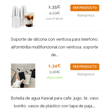
1,35€
VER PRODUCTO
4,33€
Aliexpress
out of stock
Soporte de silicona con ventosa para teléfono,
alfombrilla multifuncional con ventosa, soporte
de...
1,34€
VER PRODUCTO
3,16€
Aliexpress
disponible
Botella de agua Kawaii para café, jugo, té, vaso
bonito, vasos de plástico con tapa de paja,...