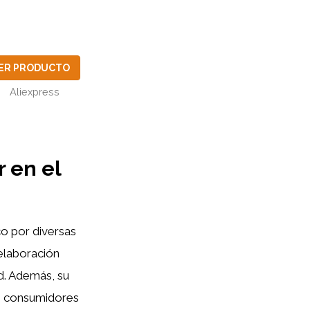
ER PRODUCTO
Aliexpress
 en el
o por diversas
 elaboración
d. Además, su
os consumidores