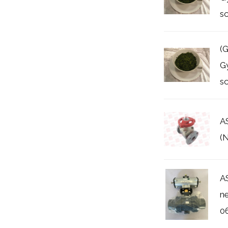
s
(
Gy
s
A
(
AS
n
0