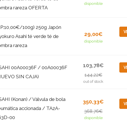
disponible
ombra rareza OFERTA
GP:10,00€/100g) 250g Japón
V
29,00€
okuro Asahi té verde té de
disponible
ombra rareza
103,78€
SAHI 00A00036F / 00A00036F
V
144,22€
NUEVO SIN CAJA)
out of stock
AHI (Konan) / Válvula de bola
350,33€
V
eumática accionada / TA2A-
368,76€
63D-00
disponible