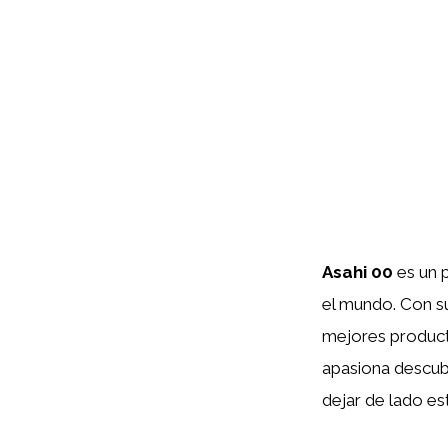
Asahi 00
es un 
el mundo. Con su
mejores produc
apasiona descubr
dejar de lado est