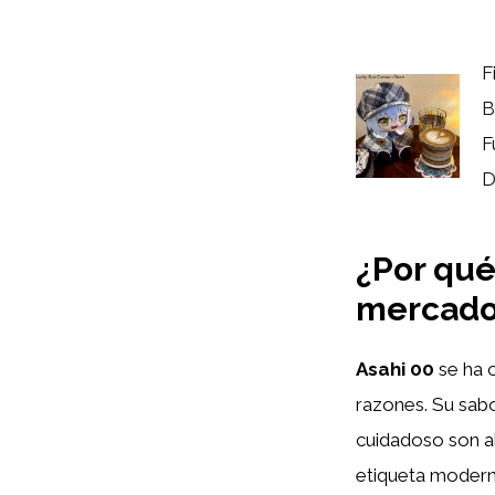
F
B
F
D
¿Por qué
mercado 
Asahi 00
se ha 
razones. Su sabo
cuidadoso son al
etiqueta modern