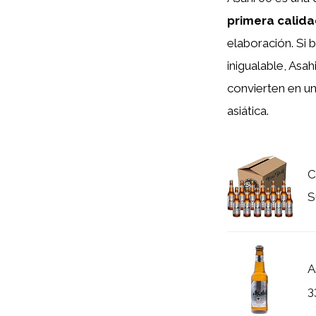
primera calid
elaboración. Si 
inigualable, Asa
convierten en un
asiática.
C
S
A
3