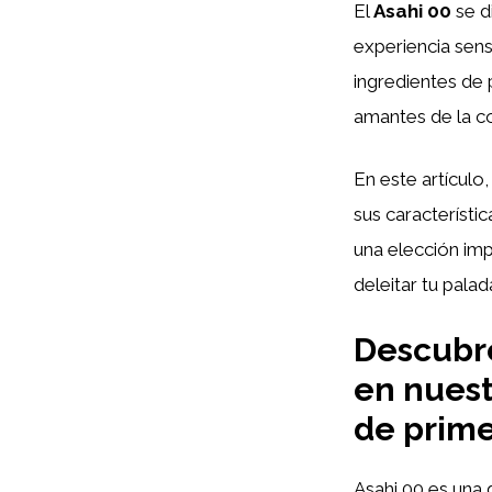
El
Asahi 00
se d
experiencia sens
ingredientes de 
amantes de la co
En este artículo
sus característi
una elección imp
deleitar tu palad
Descubre
en nuest
de prime
Asahi 00 es una