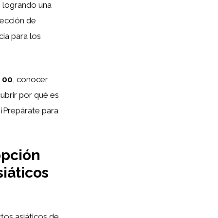
, logrando una
lección de
ia para los
 00
, conocer
ubrir por qué es
 ¡Prepárate para
opción
iáticos
tos asiáticos de