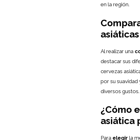
en la región.
Comparat
asiáticas
Al realizar una
c
destacar sus dif
cervezas asiátic
por su suavidad 
diversos gustos.
¿Cómo el
asiática
Para
elegir
la m