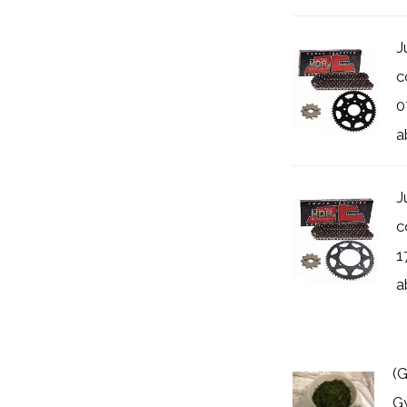
J
c
0
a
J
c
1
a
(
Gy