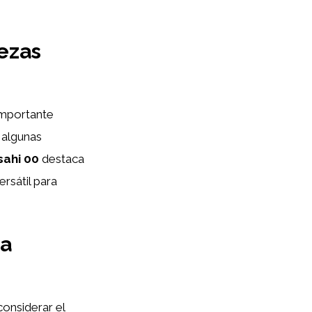
ezas
 importante
 algunas
sahi 00
destaca
rsátil para
za
onsiderar el