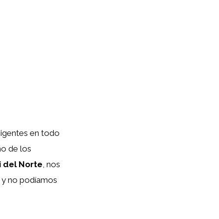
xigentes en todo
no de los
 del Norte
, nos
a, y no podíamos