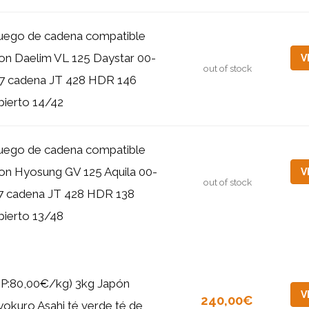
uego de cadena compatible
on Daelim VL 125 Daystar 00-
V
out of stock
7 cadena JT 428 HDR 146
bierto 14/42
uego de cadena compatible
on Hyosung GV 125 Aquila 00-
V
out of stock
7 cadena JT 428 HDR 138
bierto 13/48
GP:80,00€/kg) 3kg Japón
V
240,00€
okuro Asahi té verde té de