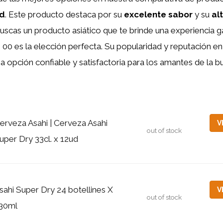
ad
. Este producto destaca por su
excelente sabor
y su
al
buscas un producto asiático que te brinde una experiencia 
hi 00 es la elección perfecta. Su popularidad y reputación e
a opción confiable y satisfactoria para los amantes de la 
erveza Asahi | Cerveza Asahi
V
out of stock
uper Dry 33cl. x 12ud
sahi Super Dry 24 botellines X
V
out of stock
30ml