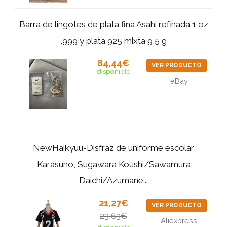
Barra de lingotes de plata fina Asahi refinada 1 oz
.999 y plata 925 mixta 9,5 g
84,44€
VER PRODUCTO
disponible
eBay
NewHaikyuu-Disfraz de uniforme escolar
Karasuno, Sugawara Koushi/Sawamura
Daichi/Azumane...
21,27€
VER PRODUCTO
23,63€
Aliexpress