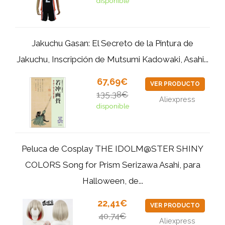
disponible
Jakuchu Gasan: El Secreto de la Pintura de
Jakuchu, Inscripción de Mutsumi Kadowaki, Asahi...
67,69€
VER PRODUCTO
135,38€
Aliexpress
disponible
Peluca de Cosplay THE IDOLM@STER SHINY
COLORS Song for Prism Serizawa Asahi, para
Halloween, de...
22,41€
VER PRODUCTO
40,74€
Aliexpress