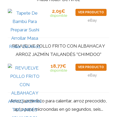
2,05€
VER PRODUCTO
disponible
eBay
REVUELVE POLLO FRITO CON ALBAHACA Y
ARROZ JAZMÍN TAILANDÉS "CHIMDOO"
18,77€
VER PRODUCTO
disponible
eBay
Arroz jazmín listo para calentar, arroz precocido,
apto para microondas en 90 segundos, seis...