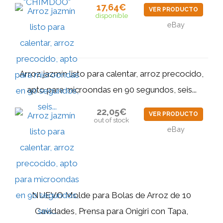
17,64€
VER PRODUCTO
disponible
eBay
Arroz jazmín listo para calentar, arroz precocido,
apto para microondas en 90 segundos, seis...
22,05€
VER PRODUCTO
out of stock
eBay
NUEVO Molde para Bolas de Arroz de 10
Cavidades, Prensa para Onigiri con Tapa,