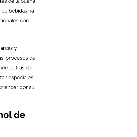
tes de la buena
o de bebidas ha
cionales con
marcas y
cas, procesos de
nde detrás de
 tan especiales.
prender por su
hol de