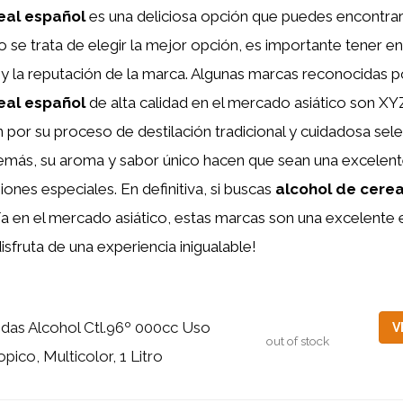
eal español
es una deliciosa opción que puedes encontra
o se trata de elegir la mejor opción, es importante tener en
r y la reputación de la marca. Algunas marcas reconocidas p
eal español
de alta calidad en el mercado asiático son XY
por su proceso de destilación tradicional y cuidadosa sel
demás, su aroma y sabor único hacen que sean una excelen
iones especiales. En definitiva, si buscas
alcohol de cerea
a en el mercado asiático, estas marcas son una excelente 
isfruta de una experiencia inigualable!
idas Alcohol Ctl.96º 000cc Uso
V
out of stock
opico, Multicolor, 1 Litro