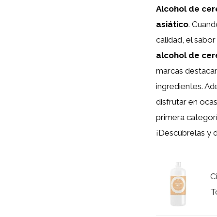
Alcohol de cer
asiático
. Cuand
calidad, el sabo
alcohol de cer
marcas destacan 
ingredientes. A
disfrutar en ocas
primera categorí
¡Descúbrelas y d
C
T