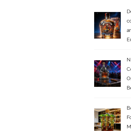
D
c
a
E
N
C
O
Be
B
F
M