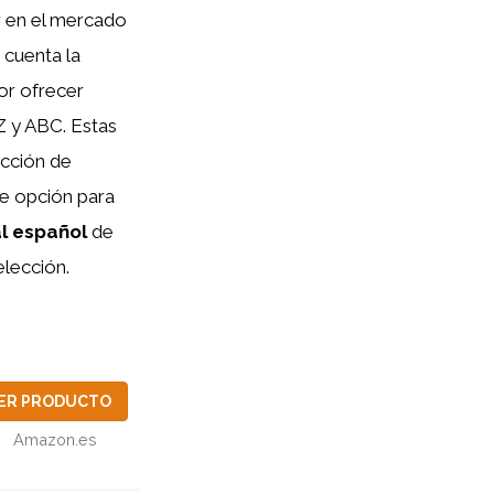
r en el mercado
 cuenta la
or ofrecer
Z y ABC. Estas
ección de
te opción para
l español
de
elección.
ER PRODUCTO
Amazon.es