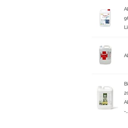
A
9
L
A
B
2
A
-..