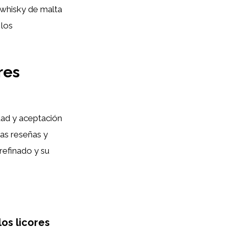
 whisky de malta
 los
res
dad y aceptación
las reseñas y
refinado y su
los licores