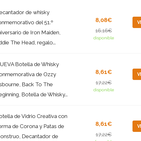
ecantador de whisky
8,08€
onmemorativo del 51.º
V
16,16€
niversario de Iron Maiden,
disponible
ddie The Head, regalo...
UEVA Botella de Whisky
8,61€
onmemorativa de Ozzy
V
17,22€
sbourne, Back To The
disponible
ginning, Botella de Whisky...
otella de Vidrio Creativa con
8,61€
orma de Corona y Patas de
V
17,22€
onstruo, Decantador de