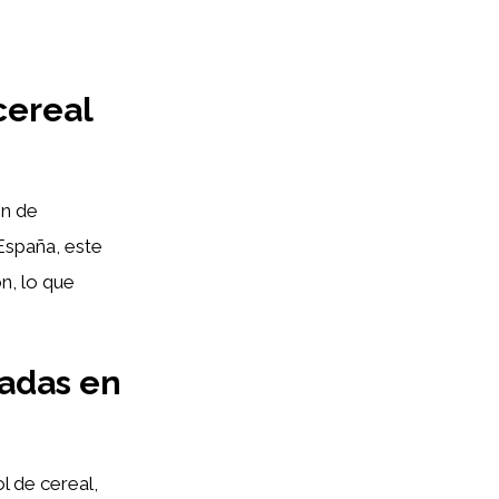
cereal
ón de
España, este
n, lo que
cadas en
l de cereal,