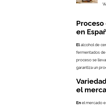
W
Proceso 
en Espa
El
alcohol de ce
fermentados de d
proceso se lleva
garantiza un pro
Variedad
el merc
En
el mercado es