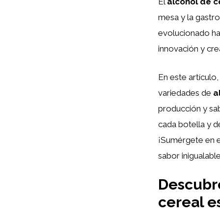
El
alcohol de c
mesa y la gastro
evolucionado has
innovación y cre
En este artículo
variedades de
a
producción y sa
cada botella y dé
¡Sumérgete en e
sabor inigualable
Descubre
cereal e