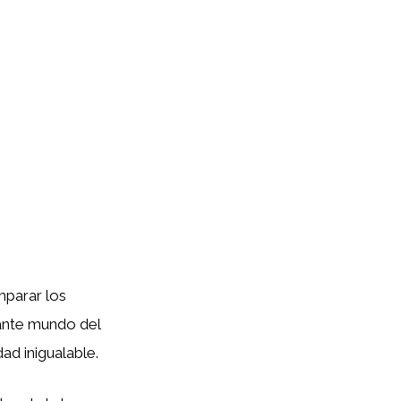
mparar los
nante mundo del
dad inigualable.