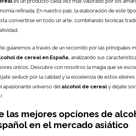
ereal
es un producto cada vez más valorado por los aman
nomía refinada. En nuestro país, la elaboración de este tip
ta convertirse en todo un arte, combinando técnicas tradi
atividad.
, te guiaremos a través de un recorrido por las principales 
lcohol de cereal en España
, analizando sus característi
bores únicos. Descubre con nosotros la magia que se esco
jate seducir por la calidad y la excelencia de estos elixires
l apasionante universo del
alcohol de cereal
y déjate sor
!
 las mejores opciones de alco
spañol en el mercado asiático