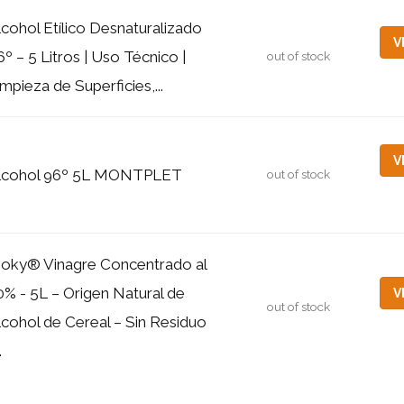
lcohol Etílico Desnaturalizado
V
6º – 5 Litros | Uso Técnico |
out of stock
impieza de Superficies,...
V
lcohol 96º 5L MONTPLET
out of stock
ioky® Vinagre Concentrado al
0% - 5L – Origen Natural de
V
out of stock
lcohol de Cereal – Sin Residuo
.