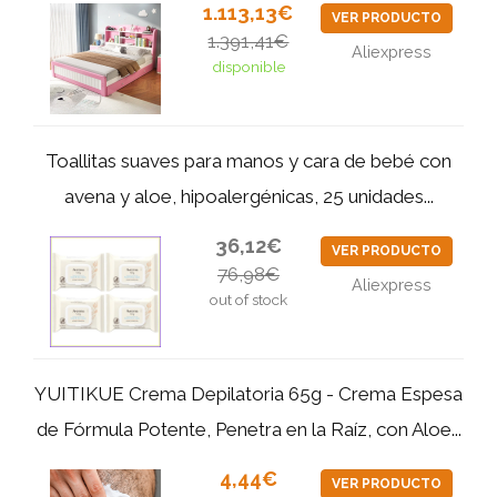
1.113,13€
VER PRODUCTO
1.391,41€
Aliexpress
disponible
Toallitas suaves para manos y cara de bebé con
avena y aloe, hipoalergénicas, 25 unidades...
36,12€
VER PRODUCTO
76,98€
Aliexpress
out of stock
YUITIKUE Crema Depilatoria 65g - Crema Espesa
de Fórmula Potente, Penetra en la Raíz, con Aloe...
4,44€
VER PRODUCTO