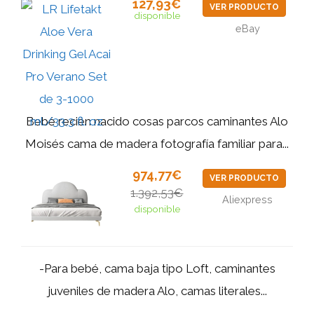
127,93€
VER PRODUCTO
disponible
eBay
Bebé recién nacido cosas parcos caminantes Alo
Moisés cama de madera fotografía familiar para...
974,77€
VER PRODUCTO
1.392,53€
Aliexpress
disponible
-Para bebé, cama baja tipo Loft, caminantes
juveniles de madera Alo, camas literales...