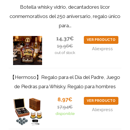
Botella whisky vidrio, decantadores licor
conmemorativos del 250 aniversario, regalo único
para...
14,37€
VER PRODUCTO
19,96€
Aliexpress
out of stock
【Hermoso】Regalo para el Día del Padre, Juego
de Piedras para Whisky. Regalo para hombres
8,97€
VER PRODUCTO
17,94€
Aliexpress
disponible