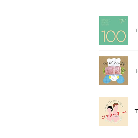
T
T
T