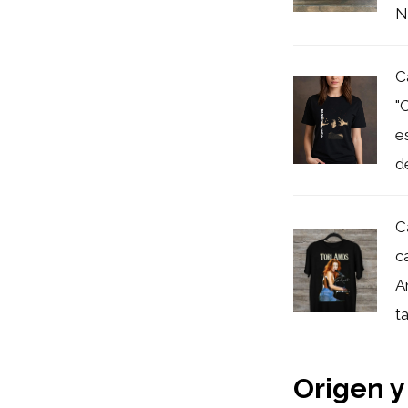
Na
C
"
e
de
C
c
A
ta
Origen y