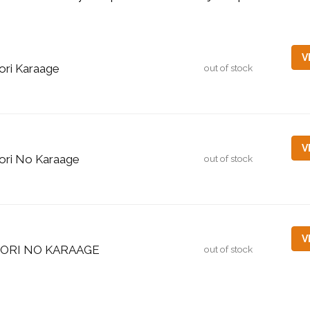
V
ori Karaage
out of stock
V
ori No Karaage
out of stock
V
ORI NO KARAAGE
out of stock