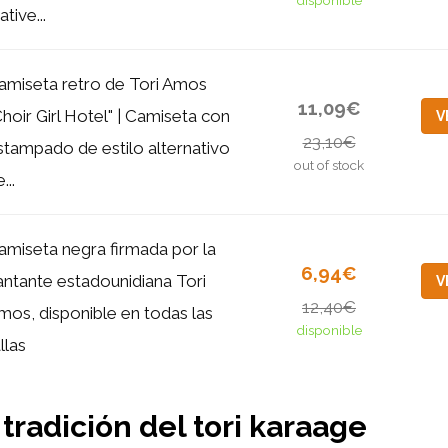
disponible
tive...
amiseta retro de Tori Amos
11,09€
Choir Girl Hotel" | Camiseta con
V
23,10€
stampado de estilo alternativo
out of stock
...
amiseta negra firmada por la
6,94€
antante estadounidiana Tori
V
12,40€
mos, disponible en todas las
disponible
llas
 tradición del tori karaage