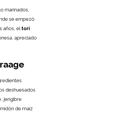
lo marinados,
donde se empezó
s años, el
tori
onesa, apreciado
araage
gredientes
slos deshuesados
e, jengibre
almidón de maíz