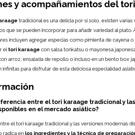
nes y acompañamientos del tor
karaage
tradicional es una delicia por sí solo, existen varias
 que se pueden incorporar para añadir variedad al plato. 
res incluyen agregar especias como pimienta de cayena 
r el
tori karaage
con salsa tonkatsu o mayonesa japonesa
con arroz, ensalada de repollo o incluso en un bento box j
 infinitas para disfrutar de esta deliciosa especialidad asiáti
ormación
iferencia entre el tori karaage tradicional y la
ponibles en el mercado asiático?
ntre el tori karaage tradicional y las versiones modernas di
o radica en
los ingredientes y la técnica de preparació