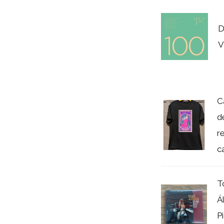
D
V
C
d
r
ca
T
Á
P