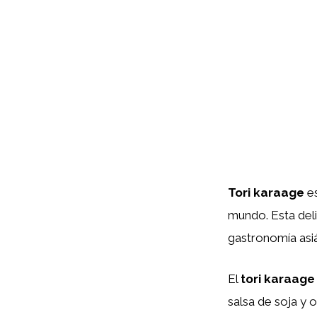
Tori karaage
es
mundo. Esta deli
gastronomía asiát
El
tori karaage
salsa de soja y 