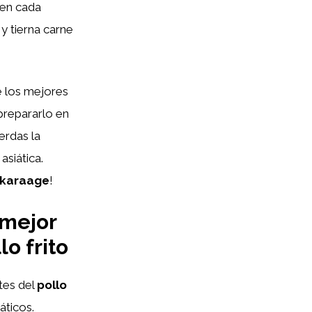
 en cada
y tierna carne
 los mejores
prepararlo en
erdas la
asiática.
i karaage
!
 mejor
o frito
ntes del
pollo
áticos.