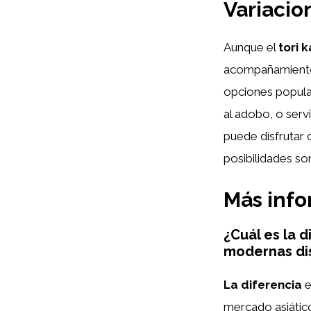
Variacio
Aunque el
tori 
acompañamientos
opciones popula
al adobo, o servi
puede disfrutar 
posibilidades son
Más inf
¿Cuál es la d
modernas dis
La diferencia
e
mercado asiátic