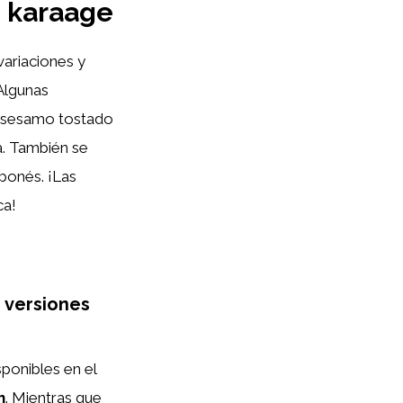
i karaage
 variaciones y
Algunas
o sesamo tostado
. También se
aponés. ¡Las
ca!
s versiones
sponibles en el
n
. Mientras que