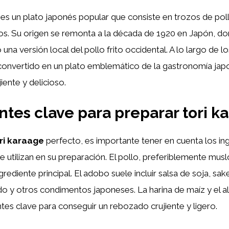
es un plato japonés popular que consiste en trozos de pol
tos. Su origen se remonta a la década de 1920 en Japón, 
na versión local del pollo frito occidental. A lo largo de lo
convertido en un plato emblemático de la gastronomía jap
iente y delicioso.
ntes clave para preparar tori k
ri karaage
perfecto, es importante tener en cuenta los in
se utilizan en su preparación. El pollo, preferiblemente mu
ingrediente principal. El adobo suele incluir salsa de soja, sak
ado y otros condimentos japoneses. La harina de maíz y el 
ntes clave para conseguir un rebozado crujiente y ligero.