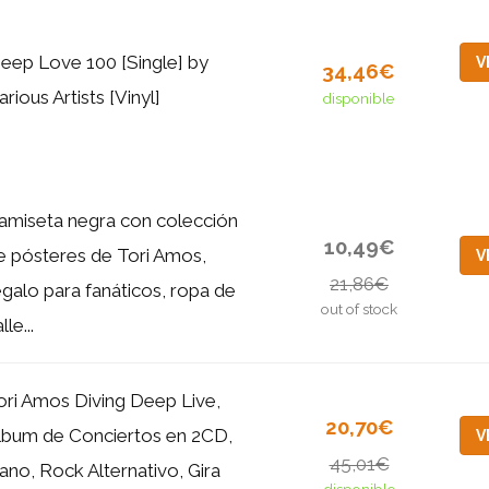
eep Love 100 [Single] by
V
34,46€
arious Artists [Vinyl]
disponible
amiseta negra con colección
10,49€
e pósteres de Tori Amos,
V
21,86€
egalo para fanáticos, ropa de
out of stock
lle...
ori Amos Diving Deep Live,
20,70€
lbum de Conciertos en 2CD,
V
45,01€
iano, Rock Alternativo, Gira