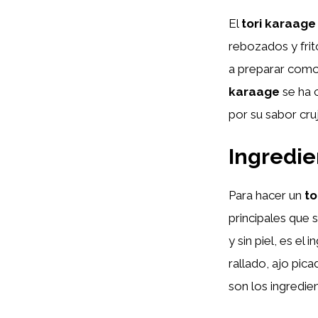
El
tori karaage
rebozados y fri
a preparar como u
karaage
se ha 
por su sabor cruj
Ingredie
Para hacer un
to
principales que 
y sin piel, es el 
rallado, ajo pic
son los ingredie