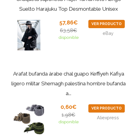
Suelto Harajuku Top Desmontable Unisex
57,86€
VER PRODUCTO
63,58€
eBay
disponible
Arafat bufanda árabe chal guapo Keffiyeh Kafiya
ligero militar Shemagh palestina hombre bufanda
a...
0,60€
VER PRODUCTO
1,98€
Aliexpress
disponible