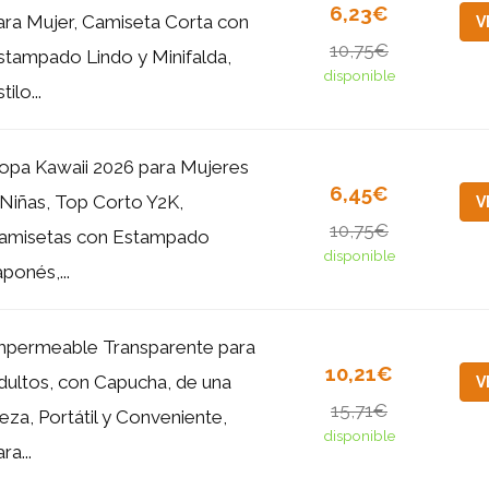
6,23€
ara Mujer, Camiseta Corta con
V
10,75€
stampado Lindo y Minifalda,
disponible
tilo...
opa Kawaii 2026 para Mujeres
6,45€
 Niñas, Top Corto Y2K,
V
10,75€
amisetas con Estampado
disponible
aponés,...
mpermeable Transparente para
10,21€
dultos, con Capucha, de una
V
15,71€
ieza, Portátil y Conveniente,
disponible
ra...