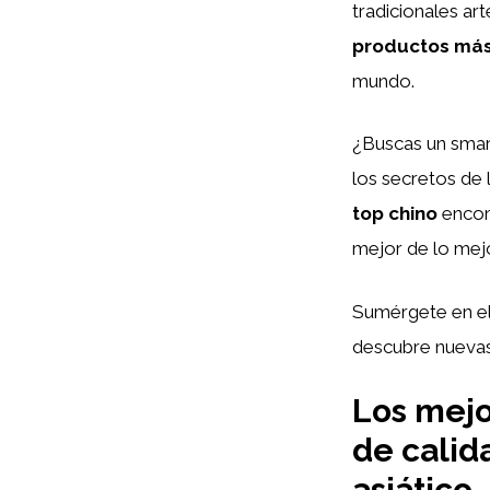
tradicionales art
productos má
mundo.
¿Buscas un smart
los secretos de l
top chino
encont
mejor de lo mejo
Sumérgete en el
descubre nuevas
Los mejo
de calid
asiático.