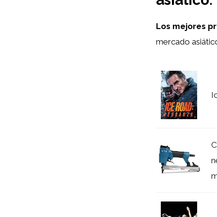
Los mejores pr
mercado asiátic
I
C
n
m