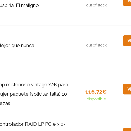
V
uspiria: El maligno
out of stock
V
ejor que nunca
out of stock
op misterioso vintage Y2K para
V
116,72€
ujer paquete (solicitar talla) 10
disponible
iezas
ontrolador RAID LP PCIe 3.0-