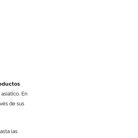
oductos
asiático. En
ravés de sus
asta las