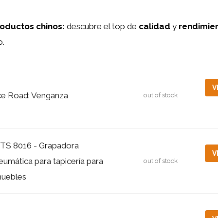
oductos chinos:
descubre el top de
calidad
y
rendimie
o.
V
ce Road: Venganza
out of stock
TS 8016 - Grapadora
V
eumática para tapicería para
out of stock
uebles