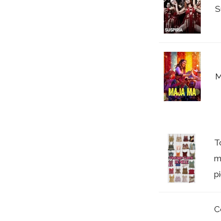
S
M
T
m
p
C