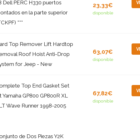
8 Dell PERC H330 puertos
V
23,33€
ontados en la parte superior
disponible
TCKPF) ***
ard Top Remover Lift Hardtop
V
63,07€
emoval Roof Hoist Anti-Drop
disponible
ystem for Jeep - New
omplete Top End Gasket Set
V
67,82€
it Yamaha GP800 GP800R XL
disponible
LT Wave Runner 1998-2005
onjunto de Dos Piezas Y2K