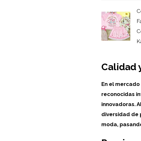
C
F
C
Ka
Calidad 
En el mercado 
reconocidas i
innovadoras. Al
diversidad de 
moda, pasando 