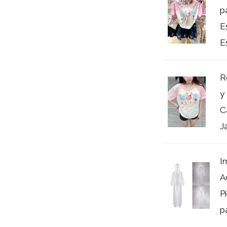
p
E
Es
R
y
C
J
I
A
P
pa