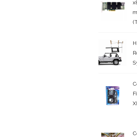
x
m
(
H
R
S
C
F
X
C