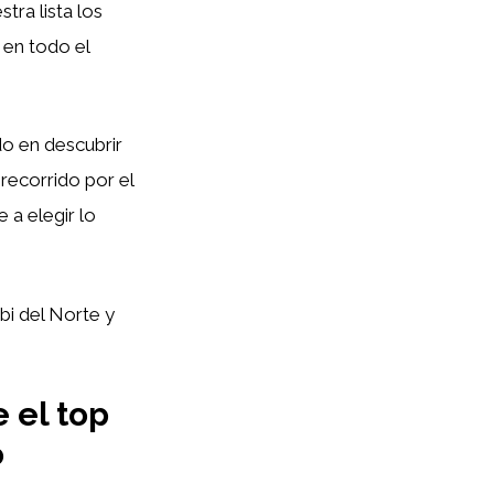
tra lista los
 en todo el
do en descubrir
 recorrido por el
 a elegir lo
i del Norte y
 el top
o