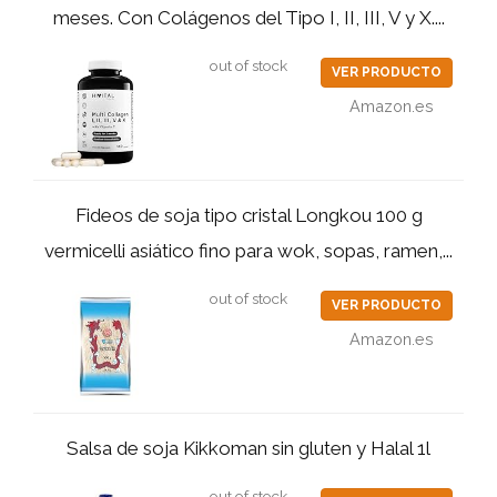
meses. Con Colágenos del Tipo I, II, III, V y X....
out of stock
VER PRODUCTO
Amazon.es
Fideos de soja tipo cristal Longkou 100 g
vermicelli asiático fino para wok, sopas, ramen,...
out of stock
VER PRODUCTO
Amazon.es
Salsa de soja Kikkoman sin gluten y Halal 1l
out of stock