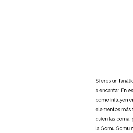
Si eres un fanáti
a encantar. En e
cómo influyen e
elementos más fa
quien las coma, 
la Gomu Gomu no 