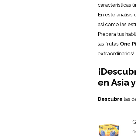
características 
En este análisis
así como las est
Prepara tus habi
las frutas
One P
extraordinarios!
¡Descubr
en Asia 
Descubre
las d
G
d