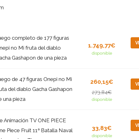
m
uego completo de 177 figuras
V
1.749,77€
nepi no Mi fruta del diablo
disponible
acha Gashapon de una pieza
uego de 47 figuras Onepi no Mi
260,15€
V
ruta del diablo Gacha Gashapon
273,84€
e una pieza
disponible
e Animación TV ONE PIECE
V
33,83€
ne Piece Fruit 11ª Batalla Naval
disponible