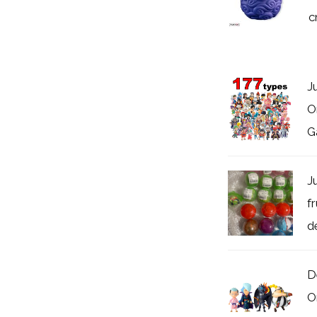
c
J
O
G
J
f
d
D
O