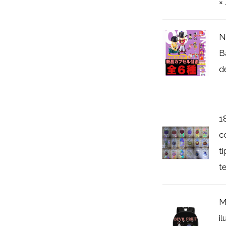
×
N
B
d
1
c
t
te
M
i