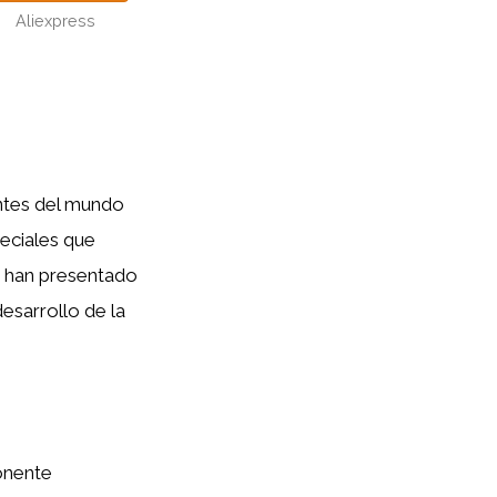
Aliexpress
antes del mundo
peciales que
se han presentado
esarrollo de la
onente