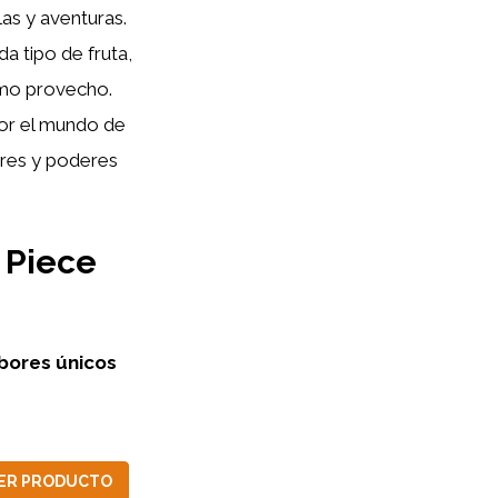
as y aventuras.
a tipo de fruta,
ximo provecho.
por el mundo de
ores y poderes
e Piece
bores únicos
ER PRODUCTO