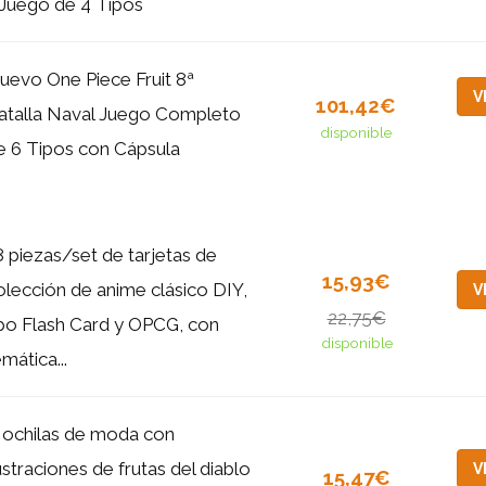
 Juego de 4 Tipos
uevo One Piece Fruit 8ª
V
101,42€
atalla Naval Juego Completo
disponible
e 6 Tipos con Cápsula
8 piezas/set de tarjetas de
15,93€
olección de anime clásico DIY,
V
22,75€
ipo Flash Card y OPCG, con
disponible
mática...
ochilas de moda con
lustraciones de frutas del diablo
V
15,47€