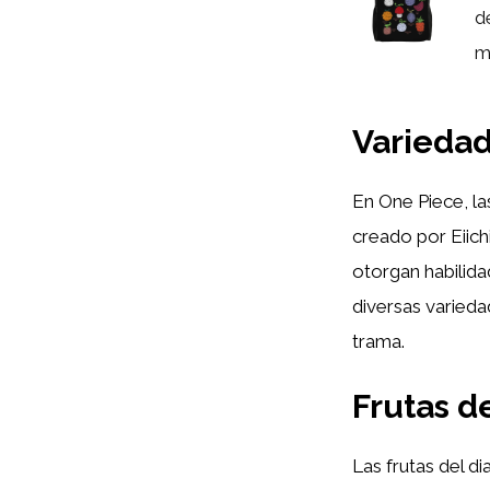
d
mo
Variedad
En One Piece, la
creado por Eiich
otorgan habilida
diversas varieda
trama.
Frutas d
Las frutas del 