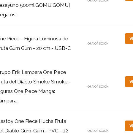
out of stock
esayuno 500ml GOMU GOMU|
egalos...
ne Piece - Figura Luminosa de
V
out of stock
ruta Gum Gum - 20 cm - USB-C
rupo Erik Lampara One Piece
ruta del Diablo Smoke Smoke -
V
out of stock
iguras One Piece Manga:
ámpara...
lastoy One Piece Hucha Fruta
V
el Diablo Gum-Gum - PVC - 12
out of stock