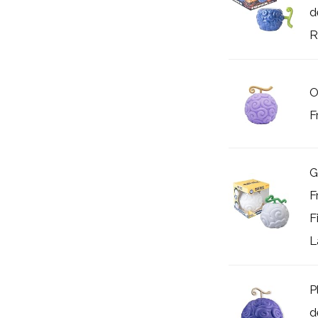
d
R
O
F
G
F
F
L
P
d