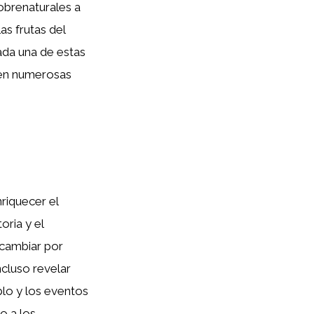
obrenaturales a
as frutas del
Cada una de estas
 en numerosas
riquecer el
oria y el
 cambiar por
ncluso revelar
blo y los eventos
o a los