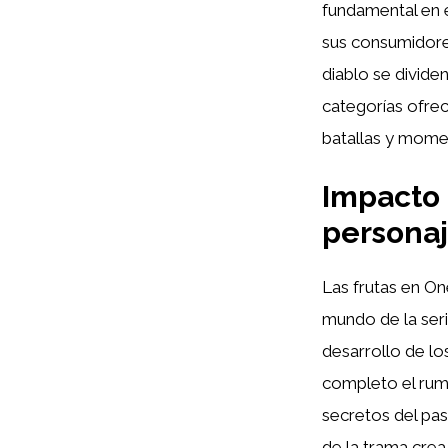
fundamental en 
sus consumidores
diablo se divide
categorías ofrec
batallas y momen
Impacto d
persona
Las frutas en On
mundo de la serie
desarrollo de l
completo el rumbo
secretos del pas
de la trama crea