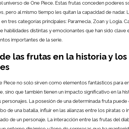
el universo de One Piece. Estas frutas conceden poderes s
, pero al mismo tiempo les quitan la capacidad de nadar. L
n en tres categorías principales: Paramecia, Zoan y Logia. 
e habilidades distintas y emocionantes que han sido clave
tos importantes de la serie.
e las frutas en la historia y los
jes
e Piece no solo sirven como elementos fantásticos para en
, sino que también tienen un impacto significativo en la hist
os personajes. La posesión de una determinada fruta puede
 de una batalla, influir en las alianzas entre los piratas o i
ado de un personaje. La interacción entre las frutas del dia
 un entorno dinámico y lleno de sorpresas que ha mantenid