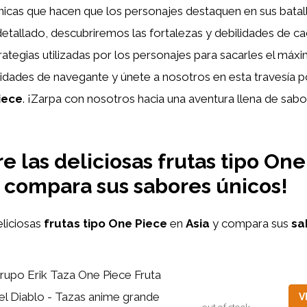
únicas que hacen que los personajes destaquen en sus batall
 detallado, descubriremos las fortalezas y debilidades de cad
rategias utilizadas por los personajes para sacarles el má
lidades de navegante y únete a nosotros en esta travesía 
iece
. ¡Zarpa con nosotros hacia una aventura llena de sab
e las deliciosas frutas tipo On
y compara sus sabores únicos!
eliciosas
frutas tipo One Piece
en
Asia
y compara sus
sa
rupo Erik Taza One Piece Fruta
el Diablo - Tazas anime grande
V