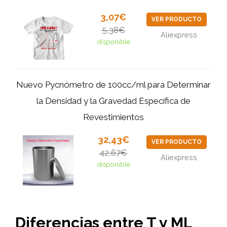
3,07€
VER PRODUCTO
5,38€
Aliexpress
disponible
Nuevo Pycnómetro de 100cc/ml para Determinar
la Densidad y la Gravedad Específica de
Revestimientos
32,43€
VER PRODUCTO
42,67€
Aliexpress
disponible
Diferencias entre T y ML