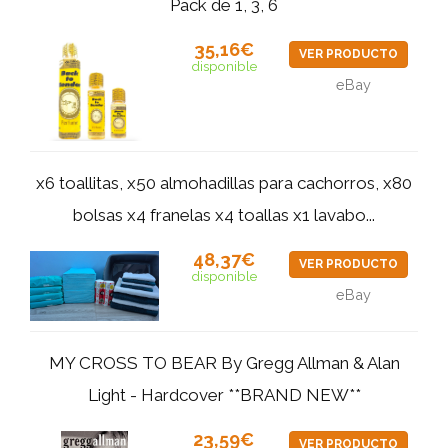
Pack de 1, 3, 6
35,16€
VER PRODUCTO
disponible
eBay
x6 toallitas, x50 almohadillas para cachorros, x80
bolsas x4 franelas x4 toallas x1 lavabo...
48,37€
VER PRODUCTO
disponible
eBay
MY CROSS TO BEAR By Gregg Allman & Alan
Light - Hardcover **BRAND NEW**
23,59€
VER PRODUCTO