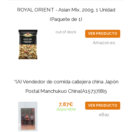
ROYAL ORIENT - Asian Mix, 200g, 1 Unidad
(Paquete de 1)
out of stock
VER PRODUCTO
Amazon.es
*(A) Vendedor de comida callejera china Japón
Postal Manchukuo China[A15737]8l5
7,87€
VER PRODUCTO
disponible
eBay