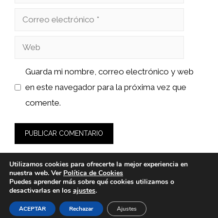
Correo
electrónico
Web
Guarda mi nombre, correo electrónico y web
en este navegador para la próxima vez que
comente.
Utilizamos cookies para ofrecerte la mejor experiencia en
nuestra web. Ver
Política de Cookies
Puedes aprender más sobre qué cookies utilizamos o
desactivarlas en los
ajustes
.
© 2026 wasabidelnorte.es -
Política de Privacidad y Aviso
Legal
-
Política de cookies
ACEPTAR
Rechazar
Ajustes