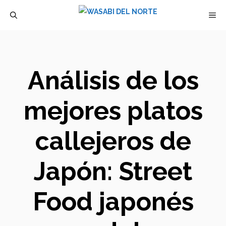
Saltar
M
al
contenido
Análisis de los
mejores platos
callejeros de
Japón: Street
Food japonés