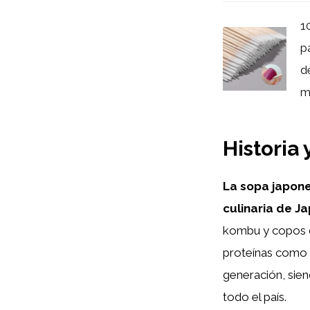
1
p
d
m
Historia 
La sopa japone
culinaria de Ja
kombu y copos d
proteínas como 
generación, sie
todo el país.