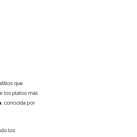
tillos que
de los platos más
a
, conocida por
ado los