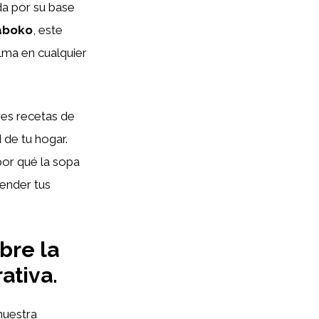
da por su base
maboko
, este
alma en cualquier
res recetas de
 de tu hogar.
or qué la sopa
render tus
bre la
ativa.
nuestra