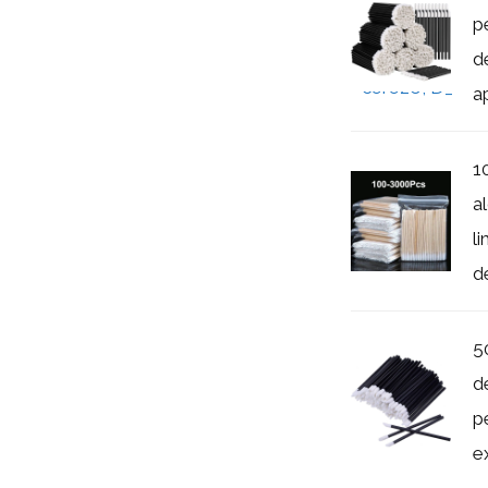
p
de
ap
1
a
l
d
5
d
p
e