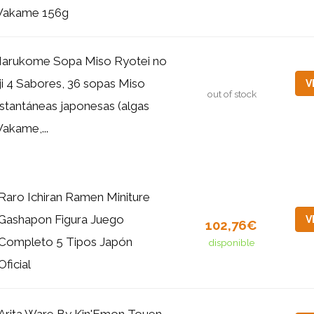
akame 156g
arukome Sopa Miso Ryotei no
ji 4 Sabores, 36 sopas Miso
V
out of stock
nstantáneas japonesas (algas
akame,...
Raro Ichiran Ramen Miniture
Gashapon Figura Juego
V
102,76€
Completo 5 Tipos Japón
disponible
Oficial