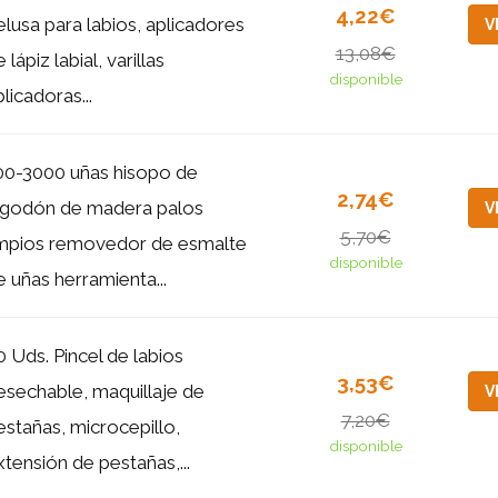
4,22€
elusa para labios, aplicadores
V
13,08€
 lápiz labial, varillas
disponible
licadoras...
00-3000 uñas hisopo de
2,74€
lgodón de madera palos
V
5,70€
impios removedor de esmalte
disponible
e uñas herramienta...
0 Uds. Pincel de labios
3,53€
esechable, maquillaje de
V
7,20€
estañas, microcepillo,
disponible
xtensión de pestañas,...