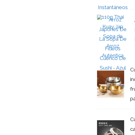
C
in
f
pa
C
c