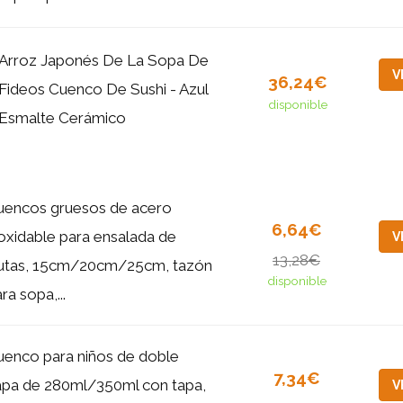
Arroz Japonés De La Sopa De
V
36,24€
Fideos Cuenco De Sushi - Azul
disponible
Esmalte Cerámico
uencos gruesos de acero
6,64€
oxidable para ensalada de
V
13,28€
rutas, 15cm/20cm/25cm, tazón
disponible
ra sopa,...
uenco para niños de doble
7,34€
apa de 280ml/350ml con tapa,
V