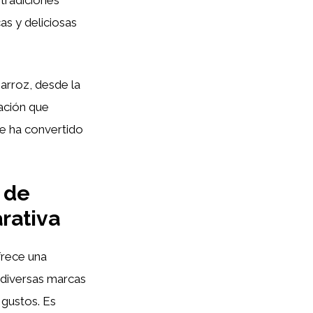
as y deliciosas
 arroz, desde la
ración que
se ha convertido
 de
arativa
frece una
n diversas marcas
 gustos. Es