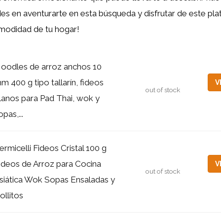
s en aventurarte en esta búsqueda y disfrutar de este plat
omodidad de tu hogar!
oodles de arroz anchos 10
m 400 g tipo tallarín, fideos
V
out of stock
lanos para Pad Thai, wok y
opas,...
ermicelli Fideos Cristal 100 g
ideos de Arroz para Cocina
V
out of stock
siática Wok Sopas Ensaladas y
ollitos