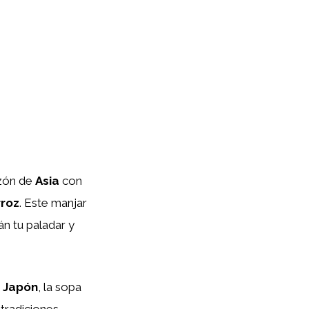
azón de
Asia
con
rroz
. Este manjar
án tu paladar y
e
Japón
, la sopa
 tradiciones