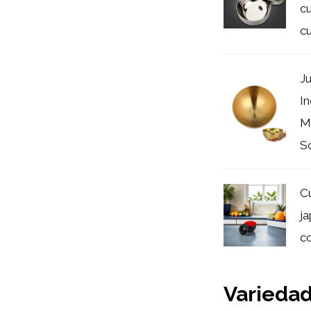
cu
cu
J
In
Mu
So
Cu
j
co
Variedad