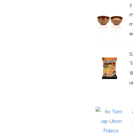
2
m
m
e
S
T
W
u