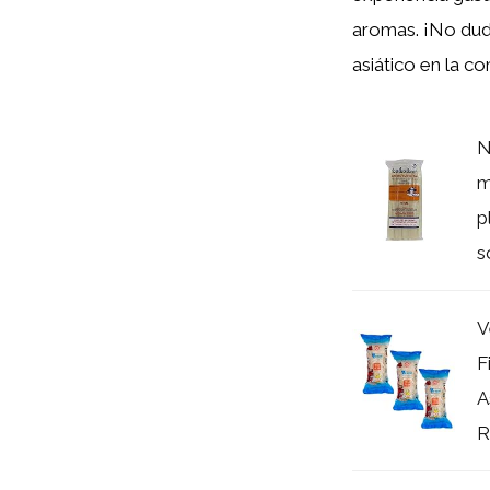
aromas. ¡No dude
asiático en la c
N
m
p
s
V
F
A
R