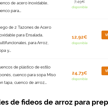
7,49€
enco de acero inoxidable,
disponible
enco para...
uego de 2 Tazones de Acero
oxidable para Ensalada,
V
12,92€
ltifuncionales, para Arroz,
disponible
pa y...
encos de plástico de estilo
V
24,73€
aponés, cuenco para sopa Miso
disponible
n tapa, cuenco de arroz...
es de fideos de arroz para prep