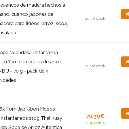
 cuencos de madera hechos a
ano, cuenco japonés de
V
out of stock
adera para fideos, arroz, sopa,
nsalada,...
opa tailandesa instantánea
om Yum con fideos de arroz
V
out of stock
BU - 70 g - pack de 4
nidades
6x Tom Jap Ubon Fideos
V
70,39€
Instantáneos 110g Thai Kuay
disponible
Jap Sopa de Arroz Auténtica