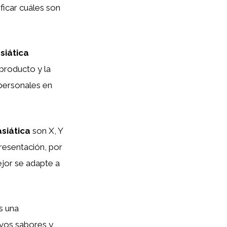
ficar cuáles son
siática
 producto y la
 personales en
asiática
son X, Y
resentación, por
ejor se adapte a
s una
vos sabores y