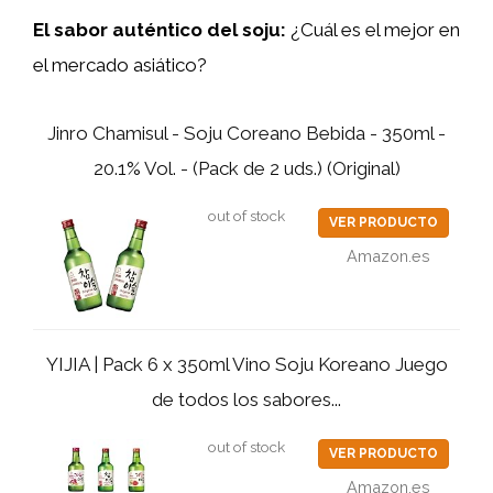
El sabor auténtico del soju:
¿Cuál es el mejor en
el mercado asiático?
Jinro Chamisul - Soju Coreano Bebida - 350ml -
20.1% Vol. - (Pack de 2 uds.) (Original)
out of stock
VER PRODUCTO
Amazon.es
YIJIA | Pack 6 x 350ml Vino Soju Koreano Juego
de todos los sabores...
out of stock
VER PRODUCTO
Amazon.es