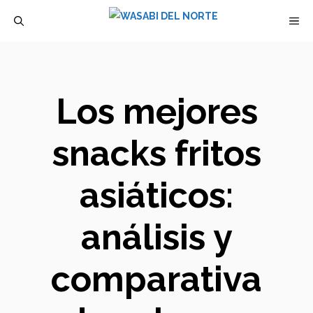
Saltar
M
al
contenido
Los mejores
snacks fritos
asiáticos:
análisis y
comparativa