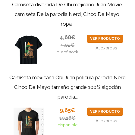
Camiseta divertida De Obi mejicano Juan Movie,
camiseta De la parodia Nerd, Cinco De Mayo,
ropa...
4,68€
VER PRODUCTO
5,02€
Aliexpress
out of stock
Camiseta mexicana Obi Juan película parodia Nerd
Cinco De Mayo tamaño grande 100% algodón
parodia...
9,65€
VER PRODUCTO
10,16€
Aliexpress
disponible