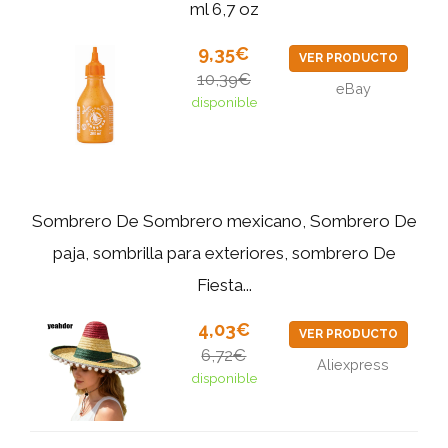
ml 6,7 oz
9,35€
VER PRODUCTO
10,39€
eBay
disponible
Sombrero De Sombrero mexicano, Sombrero De
paja, sombrilla para exteriores, sombrero De
Fiesta...
4,03€
VER PRODUCTO
6,72€
Aliexpress
disponible