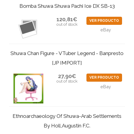
Bomba Shuwa Shuwa Pachi Ice DX SB-13
120,81€
VER PRODUCTO
out of stock
eBay
Shuwa Chan Figure - VTuber Legend - Banpresto
[JP IMPORT]
27,90€
VER PRODUCTO
out of stock
eBay
Ethnoarchaeology Of Shuwa-Arab Settlements
By Holl,Augustin F.C.