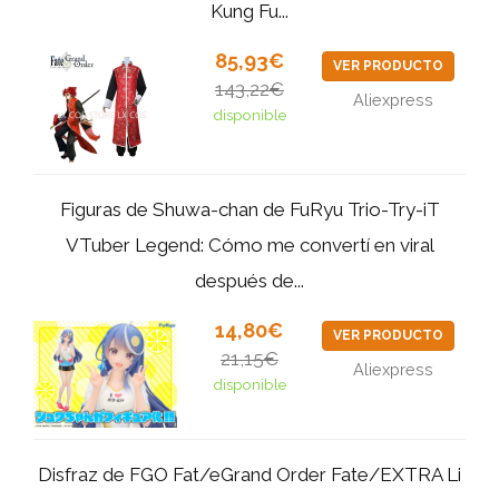
Kung Fu...
85,93€
VER PRODUCTO
143,22€
Aliexpress
disponible
Figuras de Shuwa-chan de FuRyu Trio-Try-iT
VTuber Legend: Cómo me convertí en viral
después de...
14,80€
VER PRODUCTO
21,15€
Aliexpress
disponible
Disfraz de FGO Fat/eGrand Order Fate/EXTRA Li