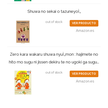
Shuwa no sekai o tazuneyoÌ„
out of stock
VER PRODUCTO
Amazon.es
Zero kara wakaru shuwa nyuÌ„mon : hajimete no
hito mo sugu ni jissen dekiru te no ugoki ga sugu...
out of stock
VER PRODUCTO
Amazon.es