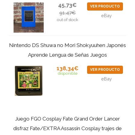
45,73€
VER PRODUCTO
91,47€
eBay
out of stock
Nintendo DS Shuwa no Mori Shokyuuhen Japonés
Aprende Lengua de Señas Juegos
138,34€
VER PRODUCTO
disponible
eBay
Juego FGO Cosplay Fate Grand Order Lancer
disfraz Fate/EXTRA Assassin Cosplay trajes de