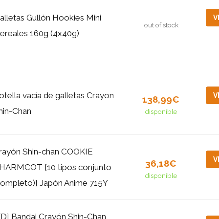
alletas Gullón Hookies Mini
V
out of stock
ereales 160g (4x40g)
otella vacía de galletas Crayon
V
138,99€
hin-Chan
disponible
rayón Shin-chan COOKIE
V
36,18€
HARMCOT [10 tipos conjunto
disponible
completo)] Japón Anime 715Y
FD] Bandai Crayón Shin-Chan