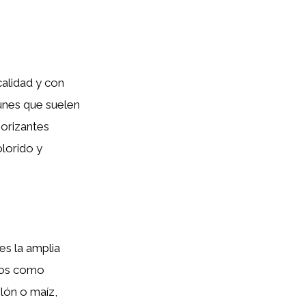
calidad y con
munes que suelen
borizantes
olorido y
es la amplia
icos como
lón o maíz,