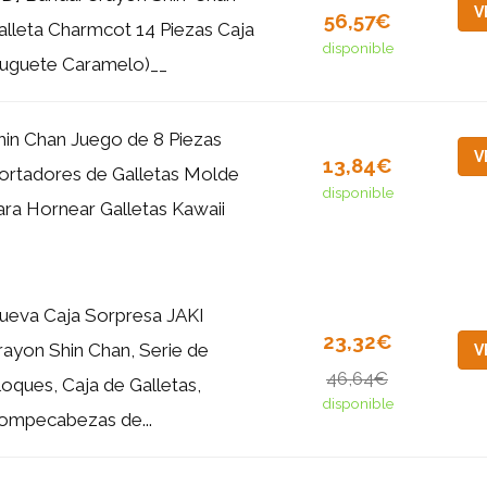
V
56,57€
alleta Charmcot 14 Piezas Caja
disponible
Juguete Caramelo)__
hin Chan Juego de 8 Piezas
V
13,84€
ortadores de Galletas Molde
disponible
ara Hornear Galletas Kawaii
ueva Caja Sorpresa JAKI
23,32€
rayon Shin Chan, Serie de
V
46,64€
loques, Caja de Galletas,
disponible
ompecabezas de...