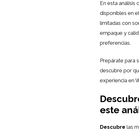
En esta análisis
disponibles en e
limitadas con s
empaque y calida
preferencias.
Prepárate para s
descubre por qué
experiencia en 
Descubre
este aná
Descubre
las 