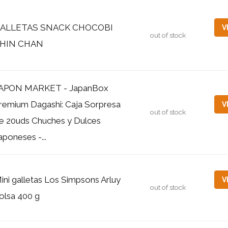
ALLETAS SNACK CHOCOBI
V
out of stock
HIN CHAN
APON MARKET - JapanBox
remium Dagashi: Caja Sorpresa
V
out of stock
e 20uds Chuches y Dulces
aponeses -...
ini galletas Los Simpsons Arluy
V
out of stock
olsa 400 g