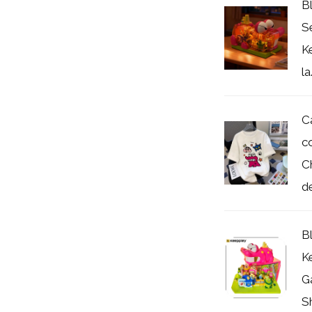
B
S
K
la.
C
c
C
de
B
K
G
Sh