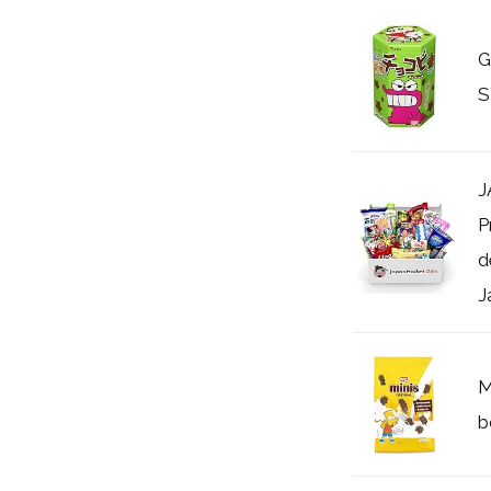
G
S
J
P
d
J
M
b