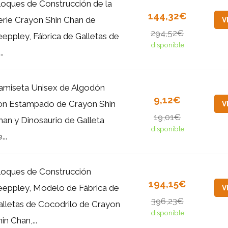
loques de Construcción de la
144,32€
erie Crayon Shin Chan de
V
294,52€
eeppley, Fábrica de Galletas de
disponible
..
amiseta Unisex de Algodón
9,12€
on Estampado de Crayon Shin
V
19,01€
han y Dinosaurio de Galleta
disponible
...
loques de Construcción
194,15€
eeppley, Modelo de Fábrica de
V
396,23€
alletas de Cocodrilo de Crayon
disponible
in Chan,...