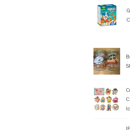
G
C
B
S
C
C
(
[