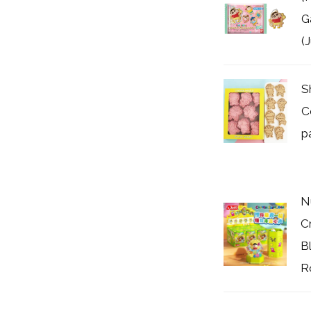
G
(
S
C
p
N
C
B
R