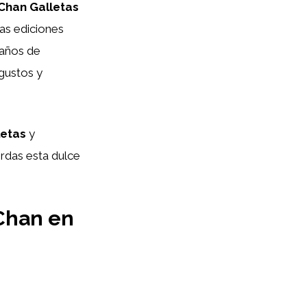
 Chan Galletas
las ediciones
maños de
gustos y
letas
y
rdas esta dulce
 Chan en