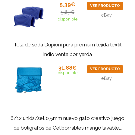
5,39€
VER PRODUCTO
5,67€
eBay
disponible
Tela de seda Dupioni pura premium tejida textil
indio venta por yarda
31,88€
VER PRODUCTO
disponible
eBay
6/12 unids/set 0,5mm nuevo gato creativo juego
de bolígrafos de Gel borrables mango lavable...