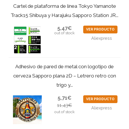
Cartel de plataforma de línea Tokyo Yamanote
Track15 Shibuya y Harajuku Sapporo Station JR...
5,47€
VER PRODUCTO
out of stock
Aliexpress
Adhesivo de pared de metal con logotipo de
cerveza Sapporo plana 2D – Letrero retro con
trigo y...
5,71€
VER PRODUCTO
11,43€
Aliexpress
out of stock