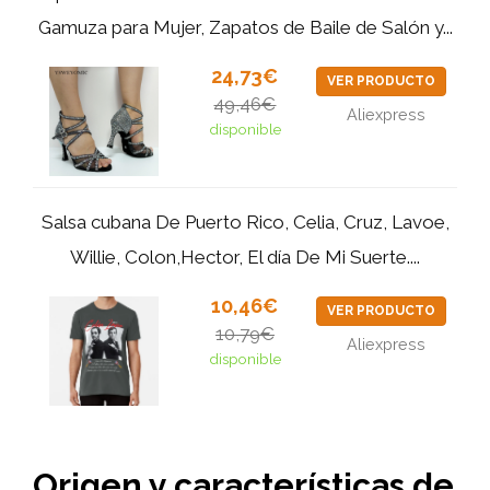
Gamuza para Mujer, Zapatos de Baile de Salón y...
24,73€
VER PRODUCTO
49,46€
Aliexpress
disponible
Salsa cubana De Puerto Rico, Celia, Cruz, Lavoe,
Willie, Colon,Hector, El día De Mi Suerte....
10,46€
VER PRODUCTO
10,79€
Aliexpress
disponible
Origen y características de