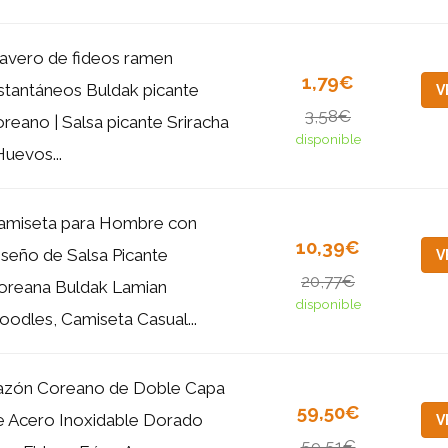
lavero de fideos ramen
1,79€
nstantáneos Buldak picante
V
3,58€
oreano | Salsa picante Sriracha
disponible
Huevos...
amiseta para Hombre con
10,39€
iseño de Salsa Picante
V
20,77€
oreana Buldak Lamian
disponible
oodles, Camiseta Casual...
azón Coreano de Doble Capa
59,50€
e Acero Inoxidable Dorado
V
59,51€