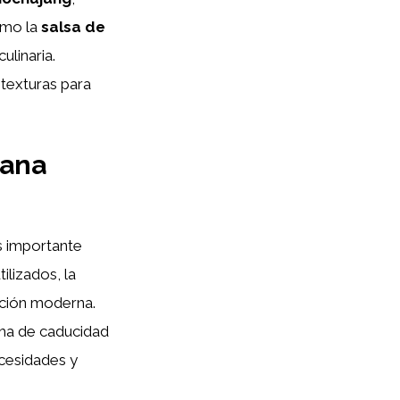
omo la
salsa de
ulinaria.
 texturas para
eana
s importante
ilizados, la
tación moderna.
cha de caducidad
ecesidades y