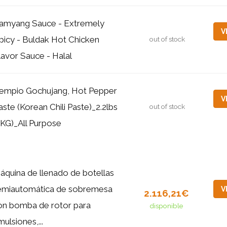
amyang Sauce - Extremely
V
picy - Buldak Hot Chicken
out of stock
lavor Sauce - Halal
empio Gochujang, Hot Pepper
V
aste (Korean Chili Paste)_2.2lbs
out of stock
1KG)_All Purpose
áquina de llenado de botellas
emiautomática de sobremesa
V
2.116,21€
on bomba de rotor para
disponible
ulsiones,...