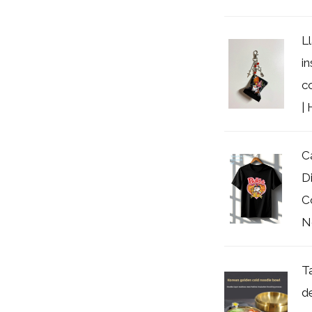
L
i
c
| 
C
D
C
N
T
d