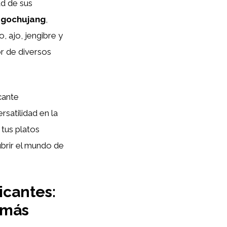
ad de sus
o
gochujang
,
, ajo, jengibre y
or de diversos
icante
rsatilidad en la
tus platos
ubrir el mundo de
icantes:
 más