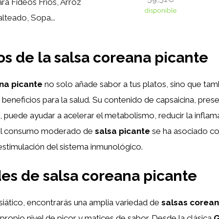
ara Fideos Fríos, Arroz
disponible
alteado, Sopa...
os de la salsa coreana picante
na picante
no solo añade sabor a tus platos, sino que ta
 beneficios para la salud. Su contenido de capsaicina, pres
, puede ayudar a acelerar el metabolismo, reducir la inflamac
 el consumo moderado de
salsa picante
se ha asociado co
a estimulación del sistema inmunológico.
es de salsa coreana picante
iático, encontrarás una amplia variedad de
salsas corean
propio nivel de picor y matices de sabor. Desde la clásica
G