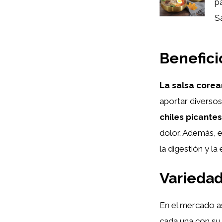
p
S
Benefici
La salsa corea
aportar diversos
chiles picantes
dolor. Además,
la digestión y l
Variedad
En el mercado as
cada una con su 