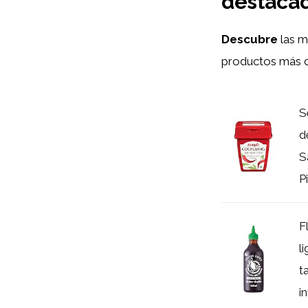
destacad
Descubre
las 
productos más d
S
d
S
P
F
l
t
i