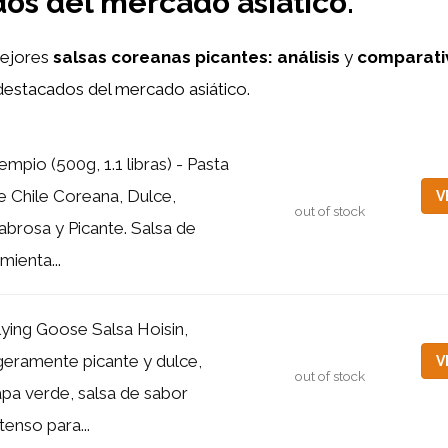
os del mercado asiático.
mejores
salsas coreanas picantes:
análisis
y
comparati
estacados del mercado asiático.
empio (500g, 1.1 libras) - Pasta
e Chile Coreana, Dulce,
V
out of stock
abrosa y Picante. Salsa de
imienta...
lying Goose Salsa Hoisin,
igeramente picante y dulce,
V
out of stock
apa verde, salsa de sabor
ntenso para...