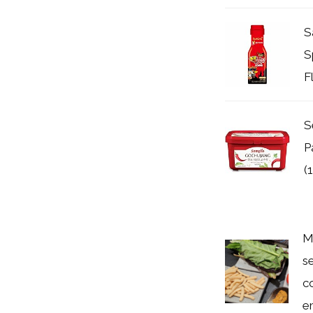
S
S
F
S
P
(
M
s
c
em