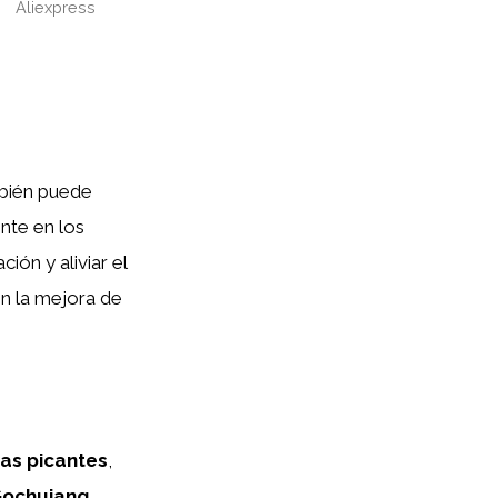
Aliexpress
mbién puede
ente en los
ión y aliviar el
n la mejora de
as picantes
,
ochujang
,