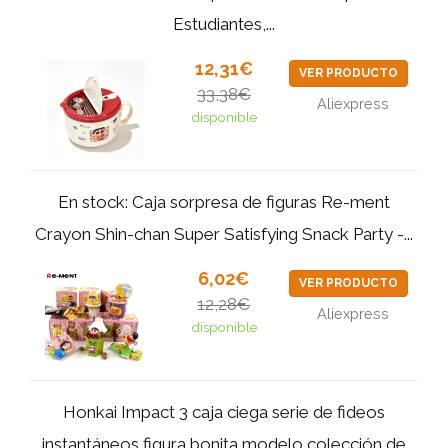
Estudiantes,...
12,31€
VER PRODUCTO
33,38€
Aliexpress
disponible
En stock: Caja sorpresa de figuras Re-ment
Crayon Shin-chan Super Satisfying Snack Party -...
6,02€
VER PRODUCTO
12,28€
Aliexpress
disponible
Honkai Impact 3 caja ciega serie de fideos
instantáneos figura bonita modelo colección de