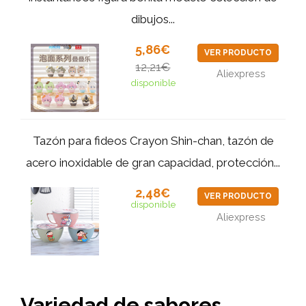
dibujos...
5,86€
VER PRODUCTO
12,21€
Aliexpress
disponible
Tazón para fideos Crayon Shin-chan, tazón de
acero inoxidable de gran capacidad, protección...
2,48€
VER PRODUCTO
disponible
Aliexpress
Variedad de sabores