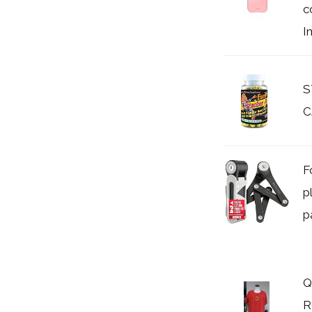
c
I
S
C
F
p
p
Q
R