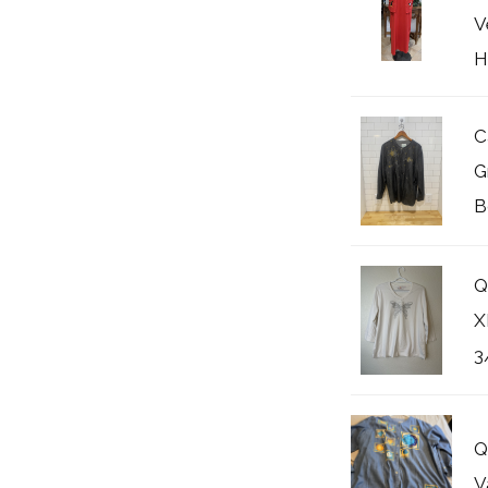
V
H
C
G
B
Q
X
3
Q
V