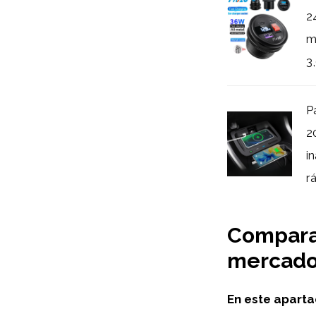
2
m
3,
P
2
i
r
Comparat
mercado 
En este apart