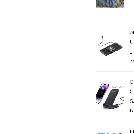
A
U
1
m
C
C
S
Rá
E