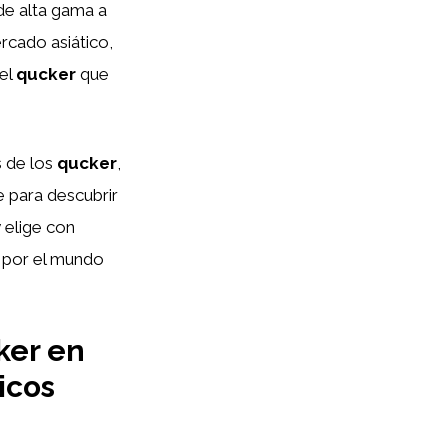
de alta gama a
rcado asiático,
 el
qucker
que
s de los
qucker
,
 para descubrir
 elige con
 por el mundo
ker en
icos