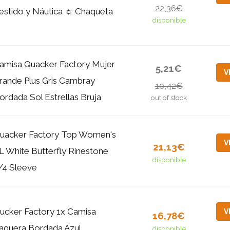
22,36€
estido y Náutica ☼ Chaqueta
disponible
amisa Quacker Factory Mujer
5,21€
V
rande Plus Gris Cambray
10,42€
ordada Sol Estrellas Bruja
out of stock
uacker Factory Top Women's
V
21,13€
L White Butterfly Rinestone
disponible
/4 Sleeve
ucker Factory 1x Camisa
V
16,78€
aquera Bordada Azul
disponible