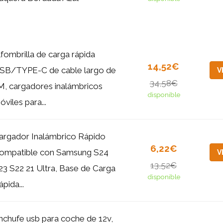
lfombrilla de carga rápida
14,52€
SB/TYPE-C de cable largo de
V
34,58€
M, cargadores inalámbricos
disponible
óviles para...
argador Inalámbrico Rápido
6,22€
ompatible con Samsung S24
V
13,52€
23 S22 21 Ultra, Base de Carga
disponible
pida...
nchufe usb para coche de 12v,