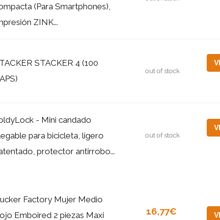
ompacta (Para Smartphones),
mpresión ZINK...
TACKER STACKER 4 (100
V
out of stock
APS)
oldyLock - Mini candado
V
legable para bicicleta, ligero
out of stock
atentado, protector antirrobo...
ucker Factory Mujer Medio
16,77€
ojo Emboired 2 piezas Maxi
V