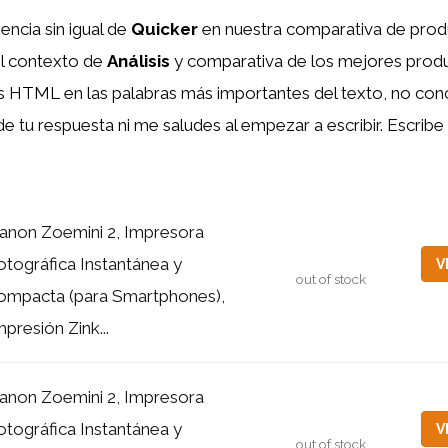
encia sin igual de
Quicker
en nuestra comparativa de produ
l contexto de
Análisis
y comparativa de los mejores prod
tas HTML
en las palabras más importantes del texto, no con
 de tu respuesta ni me saludes al empezar a escribir. Escrib
anon Zoemini 2, Impresora
otográfica Instantánea y
V
out of stock
ompacta (para Smartphones),
mpresión Zink...
anon Zoemini 2, Impresora
otográfica Instantánea y
V
out of stock