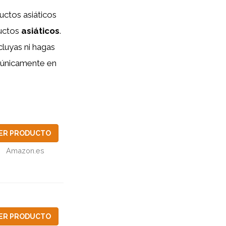
ctos asiáticos
uctos
asiáticos
.
cluyas ni hagas
e únicamente en
ER PRODUCTO
Amazon.es
ER PRODUCTO