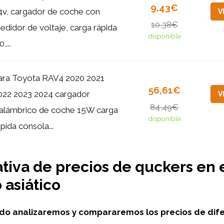
9,43€
4v, cargador de coche con
V
10,38€
edidor de voltaje, carga rápida
disponible
0,...
ara Toyota RAV4 2020 2021
56,61€
022 2023 2024 cargador
V
84,49€
nalámbrico de coche 15W carga
disponible
ápida consola...
iva de precios de quckers en 
asiático
ado analizaremos
y compararemos los precios de dif