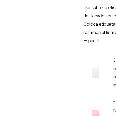
Descubre la efici
destacados en e
Coloca etique
resumen al final
Español.
C
F
c
I
C
F