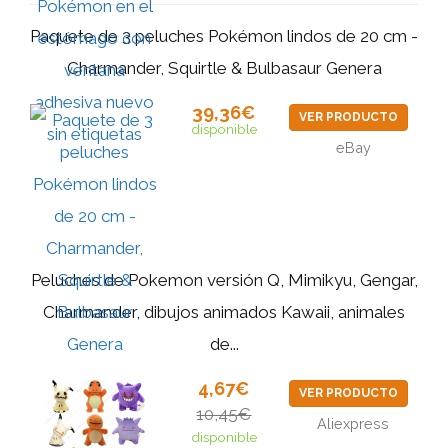
Paquete de 3 peluches Pokémon lindos de 20 cm -
Charmander, Squirtle & Bulbasaur Genera
39,36€
VER PRODUCTO
disponible
eBay
Peluches de Pokemon versión Q, Mimikyu, Gengar,
Charmander, dibujos animados Kawaii, animales
de...
4,67€
VER PRODUCTO
10,45€
Aliexpress
disponible