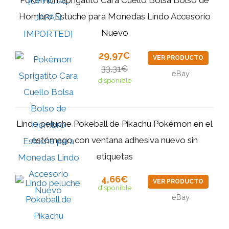
Hombro Estuche para Monedas Lindo Accesorio
Nuevo
29,97€
VER PRODUCTO
33,31€
eBay
disponible
Lindo peluche Pokeball de Pikachu Pokémon en el
estómago con ventana adhesiva nuevo sin
etiquetas
4,66€
VER PRODUCTO
disponible
eBay