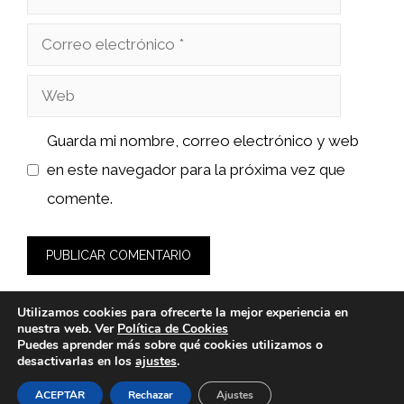
Correo
electrónico
Web
Guarda mi nombre, correo electrónico y web
en este navegador para la próxima vez que
comente.
Utilizamos cookies para ofrecerte la mejor experiencia en
nuestra web. Ver
Política de Cookies
Puedes aprender más sobre qué cookies utilizamos o
desactivarlas en los
ajustes
.
© 2026 wasabidelnorte.es -
Política de Privacidad y Aviso
Legal
-
Política de cookies
ACEPTAR
Rechazar
Ajustes