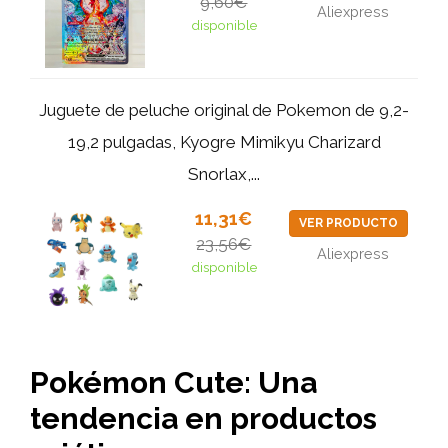
9,60€
Aliexpress
disponible
Juguete de peluche original de Pokemon de 9,2-
19,2 pulgadas, Kyogre Mimikyu Charizard
Snorlax,...
11,31€
VER PRODUCTO
23,56€
Aliexpress
disponible
Pokémon Cute: Una
tendencia en productos