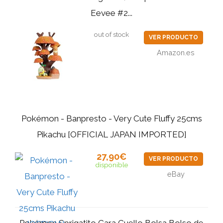
Eevee #2...
out of stock
VER PRODUCTO
Amazon.es
Pokémon - Banpresto - Very Cute Fluffy 25cms
Pikachu [OFFICIAL JAPAN IMPORTED]
27,90€
VER PRODUCTO
disponible
eBay
Pokémon Sprigatito Cara Cuello Bolsa Bolso de