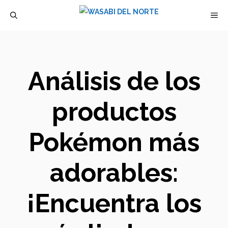
Saltar
M
al
contenido
Análisis de los
productos
Pokémon más
adorables:
¡Encuentra los