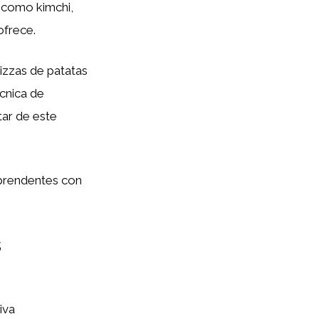
s como kimchi,
ofrece.
izzas de patatas
écnica de
tar de este
orprendentes con
s
iva