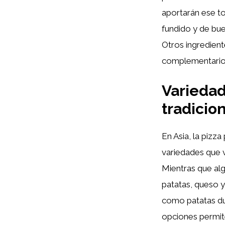
aportarán ese to
fundido y de bue
Otros ingredient
complementarios
Variedad
tradicio
En Asia, la pizz
variedades que v
Mientras que alg
patatas, queso 
como patatas dul
opciones permite