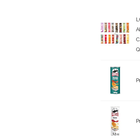
L
A
C
Q
P
P