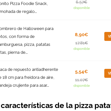
6,57€
onito Pizza Foodie Snack,
disponible
lmohada de regalo...
ombrero de Halloween para
8,90€
otos, con forma de
V
17,81€
amburguesa, pizza, patatas
disponible
itas, pierna de...
laca de repuesto antiadherente
5,54€
V
e 18 cm para freidora de aire,
11,07€
andeja crujiente para asar...
disponible
características de la pizza pata