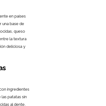
mente en países
er una base de
cocidas, queso
ntre la textura
ión deliciosa y
as
 con ingredientes
 las patatas sin
cidas al dente,