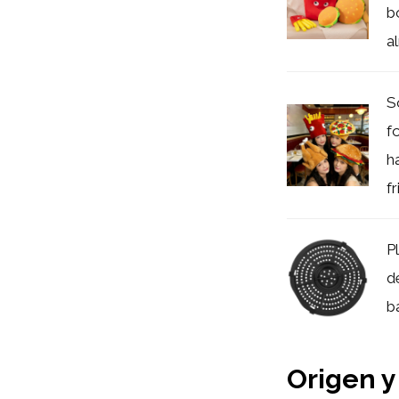
b
a
S
f
h
fr
P
d
b
Origen y 