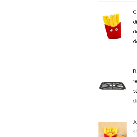
C
d
d
de
B
r
p
de
J
h