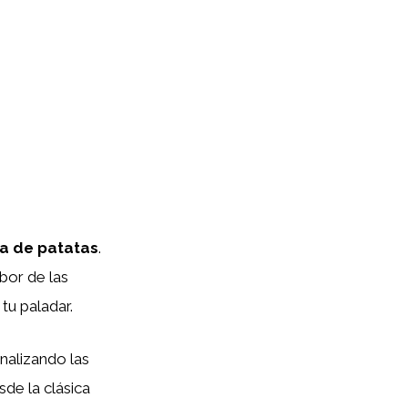
za de patatas
.
abor de las
tu paladar.
nalizando las
de la clásica