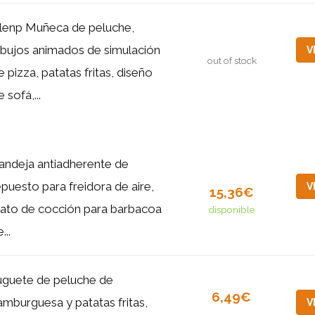
lenp Muñeca de peluche,
ibujos animados de simulación
V
out of stock
e pizza, patatas fritas, diseño
 sofá,...
andeja antiadherente de
epuesto para freidora de aire,
V
15,36€
lato de cocción para barbacoa
disponible
...
uguete de peluche de
6,49€
amburguesa y patatas fritas,
V