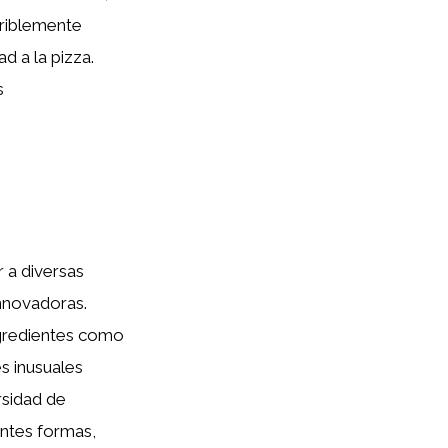
eriblemente
d a la pizza.
s
r a diversas
innovadoras.
ngredientes como
s inusuales
rsidad de
entes formas,