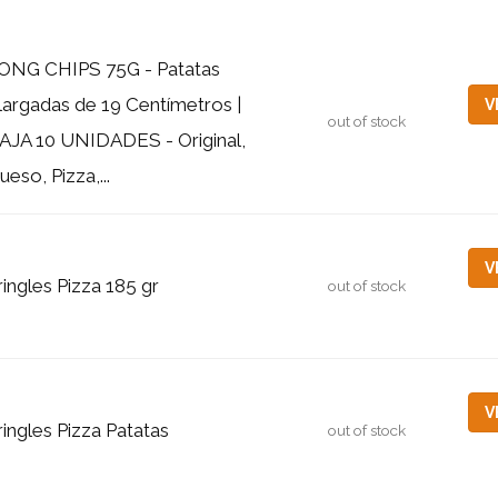
ONG CHIPS 75G - Patatas
largadas de 19 Centímetros |
V
out of stock
AJA 10 UNIDADES - Original,
ueso, Pizza,...
V
ringles Pizza 185 gr
out of stock
V
ringles Pizza Patatas
out of stock