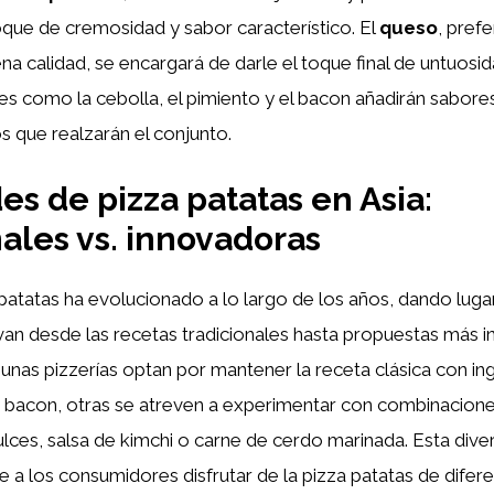
que de cremosidad y sabor característico. El
queso
, pref
na calidad, se encargará de darle el toque final de untuosida
es como la cebolla, el pimiento y el bacon añadirán sabore
 que realzarán el conjunto.
es de pizza patatas en Asia:
nales vs. innovadoras
a patatas ha evolucionado a lo largo de los años, dando luga
an desde las recetas tradicionales hasta propuestas más 
unas pizzerías optan por mantener la receta clásica con i
y bacon, otras se atreven a experimentar con combinacione
ces, salsa de kimchi o carne de cerdo marinada. Esta dive
 a los consumidores disfrutar de la pizza patatas de difer