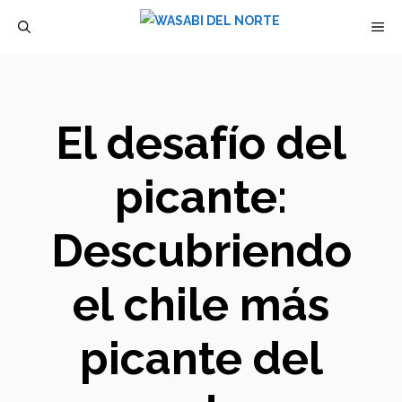
Saltar
M
al
contenido
El desafío del
picante:
Descubriendo
el chile más
picante del