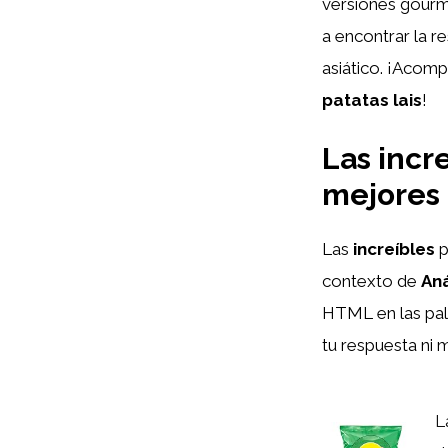
versiones gourme
a encontrar la r
asiático. ¡Acomp
patatas lais
!
Las incr
mejores 
Las
increíbles
p
contexto de
Aná
HTML
en las pa
tu respuesta ni 
L