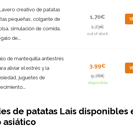
Lavero creativo de patatas
1,70€
ritas pequeñas, colgante de
V
1,73€
olsa, simulación de comida,
out of stock
galo de...
alo de mantequilla antiestrés
3,99€
ra aliviar el estrés y la
V
9,78€
nsiedad, juguetes de
disponible
recimiento...
es de patatas Lais disponibles 
asiático