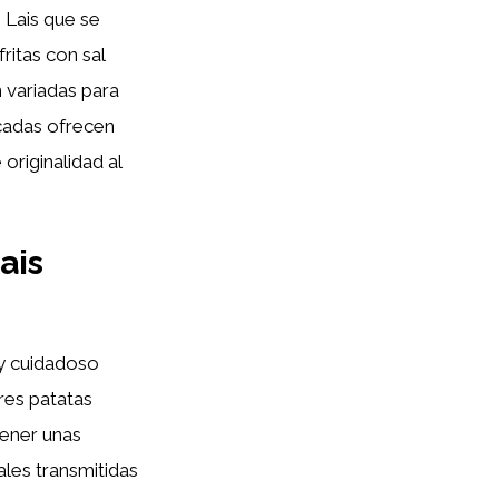
 Lais que se
ritas con sal
 variadas para
cadas ofrecen
originalidad al
ais
 y cuidadoso
ores patatas
tener unas
ales transmitidas