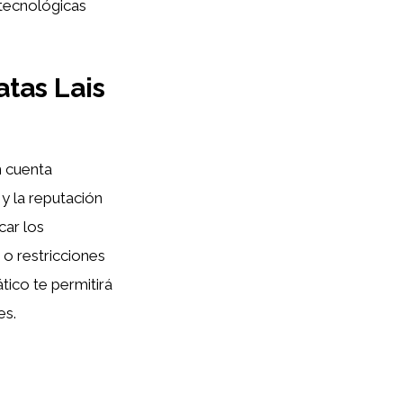
 tecnológicas
atas Lais
n cuenta
 y la reputación
car los
 o restricciones
tico te permitirá
es.