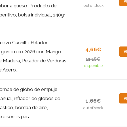
V
abor a queso, Producto de
out of stock
peritivo, bolsa individual, 140gr
uevo Cuchillo Pelador
4,66€
rgonómico 2026 con Mango
V
11,18€
e Madera, Pelador de Verduras
disponible
e Acero...
omba de globo de empuje
anual, inflador de globos de
V
1,66€
lástico, bomba de aire,
out of stock
ccesorios para...