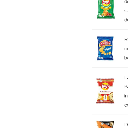
d
s
de
R
c
b
L
P
i
c
D