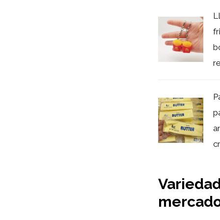
L
f
b
re
P
pa
a
c
Variedad
mercado 