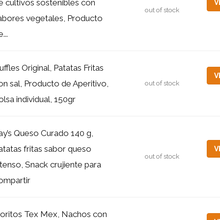
e cultivos sostenibles con
V
out of stock
abores vegetales, Producto
...
uffles Original, Patatas Fritas
V
on sal, Producto de Aperitivo,
out of stock
olsa individual, 150gr
ay’s Queso Curado 140 g,
atatas fritas sabor queso
V
out of stock
ntenso, Snack crujiente para
ompartir
oritos Tex Mex, Nachos con