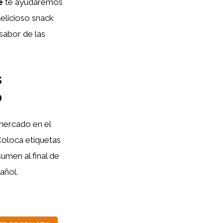
e
te ayudaremos
delicioso snack
sabor de las
s
o
mercado en el
Coloca etiquetas
umen al final de
añol.