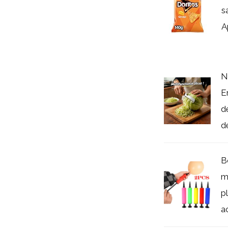
s
A
N
E
d
d
B
m
p
a